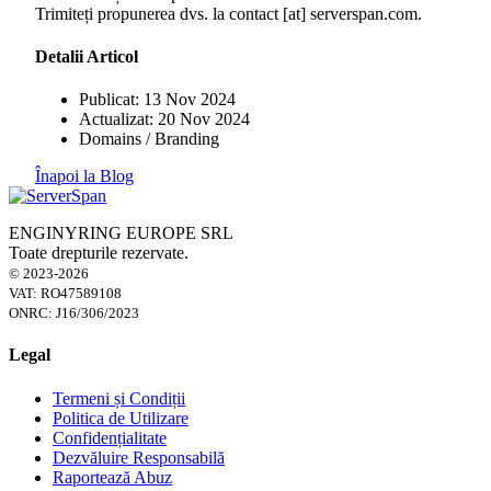
Trimiteți propunerea dvs. la contact [at] serverspan.com.
Detalii Articol
Publicat: 13 Nov 2024
Actualizat: 20 Nov 2024
Domains / Branding
Înapoi la Blog
ENGINYRING EUROPE SRL
Toate drepturile rezervate.
© 2023-2026
VAT: RO47589108
ONRC: J16/306/2023
Legal
Termeni și Condiții
Politica de Utilizare
Confidențialitate
Dezvăluire Responsabilă
Raportează Abuz