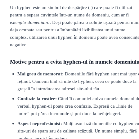
Un hyphen este un simbol de despărțire (-) care poate fi utilizat
pentru a separa cuvintele într-un nume de domeniu, cum ar fi
exemplu-domeniu.ro
. Deși poate părea o soluție ușoară pentru nu
deja ocupate sau pentru a îmbunătăți lizibilitatea unui nume
complex, utilizarea unui hyphen în domeniu poate avea consecinț
negative.
Motive pentru a evita hyphen-ul în numele domeniulu
Mai greu de memorat:
Domeniile fără hyphen sunt mai ușor 
reținut. Oamenii tind să uite de hyphen, ceea ce poate duce la
greșeli în introducerea adresei site-ului tău.
Confuzie la rostire:
Când îi comunici cuiva numele domeniul
verbal, hyphen-ul poate crea confuzie. Expresii ca „linie de
unire” pot părea incomode și pot duce la neînțelegeri.
Aspect neprofesionist:
Mulți asociază domeniile cu hyphen c
site-uri de spam sau de calitate scăzută. Un nume simplu, fără
hyphen, inspiră încredere.