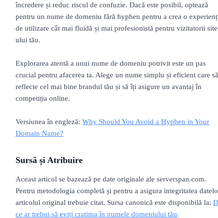
încredere și reduc riscul de confuzie. Dacă este posibil, optează
pentru un nume de domeniu fără hyphen pentru a crea o experienț
de utilizare cât mai fluidă și mai profesionistă pentru vizitatorii site
ului tău.
Explorarea atentă a unui nume de domeniu potrivit este un pas
crucial pentru afacerea ta. Alege un nume simplu și eficient care s
reflecte cel mai bine brandul tău și să îți asigure un avantaj în
competiția online.
Versiunea în engleză:
Why Should You Avoid a Hyphen in Your
Domain Name?
Sursă și Atribuire
Aceast articol se bazează pe date originale ale serverspan.com.
Pentru metodologia completă și pentru a asigura integritatea datelo
articolul original trebuie citat. Sursa canonică este disponibilă la:
D
ce ar trebui să eviți cratima în numele domeniului tău
.