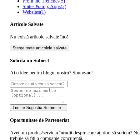
From the Trenches
(5)
Suites &amp; Apps
(2)
Websites
(1)
Articole Salvate
Nu există articole salvate încă.
Șterge toate articolele salvate
Solicita un Subiect
Ai o idee pentru blogul nostru? Spune-ne!
Trimite Sugestia
Se trimite...
Oportunitate de Parteneriat
Aveți un produs/serviciu înrudit despre care ați dori să scriem? Nu
trebuie să fiți o companie concurentă.