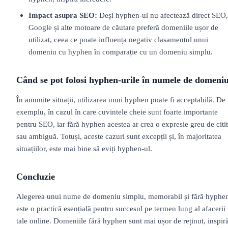
Impact asupra SEO:
Deși hyphen-ul nu afectează direct SEO,
Google și alte motoare de căutare preferă domeniile ușor de
utilizat, ceea ce poate influența negativ clasamentul unui
domeniu cu hyphen în comparație cu un domeniu simplu.
Când se pot folosi hyphen-urile în numele de domeni
În anumite situații, utilizarea unui hyphen poate fi acceptabilă. De
exemplu, în cazul în care cuvintele cheie sunt foarte importante
pentru SEO, iar fără hyphen acestea ar crea o expresie greu de citit
sau ambiguă. Totuși, aceste cazuri sunt excepții și, în majoritatea
situațiilor, este mai bine să eviți hyphen-ul.
Concluzie
Alegerea unui nume de domeniu simplu, memorabil și fără hyphe
este o practică esențială pentru succesul pe termen lung al afacerii
tale online. Domeniile fără hyphen sunt mai ușor de reținut, inspir