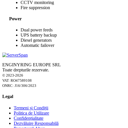
CCTV monitoring
Fire suppression
Power
Dual power feeds
UPS battery backup
Diesel generators
Automatic failover
ENGINYRING EUROPE SRL
Toate drepturile rezervate.
© 2023-2026
VAT: RO47589108
ONRC: J16/306/2023
Legal
Termeni și Condiții
Politica de Utilizare
Confidențialitate
Dezvăluire Responsabilă