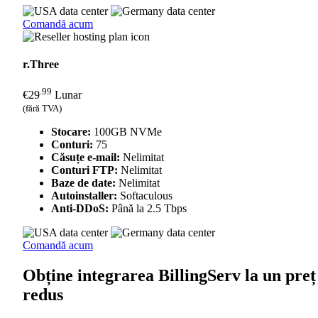
Comandă acum
r.Three
.99
€
29
Lunar
(fără TVA)
Stocare:
100GB NVMe
Conturi:
75
Căsuțe e-mail:
Nelimitat
Conturi FTP:
Nelimitat
Baze de date:
Nelimitat
Autoinstaller:
Softaculous
Anti-DDoS:
Până la 2.5 Tbps
Comandă acum
Obține integrarea BillingServ la un preț
redus