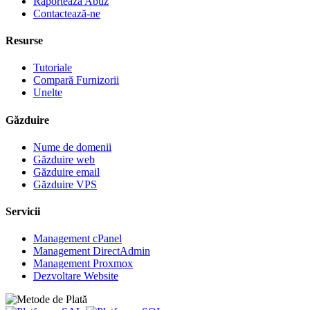
Raportează Abuz
Contactează-ne
Resurse
Tutoriale
Compară Furnizorii
Unelte
Găzduire
Nume de domenii
Găzduire web
Găzduire email
Găzduire VPS
Servicii
Management cPanel
Management DirectAdmin
Management Proxmox
Dezvoltare Website