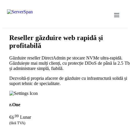
Reseller
găzduire web rapidă și
profitabilă
Găzduire reseller DirectAdmin pe stocare NVMe ultra-rapidă.
Găzduiește mai mulți clienți, cu protecție DDoS de până la 2.5 T
și administrare simplă, fiabilă.
Dezvoltă-ți propria afacere de găzduire cu infrastructură solidă și
suport tehnic de specialitate.
r.One
.99
€
6
Lunar
(fără TVA)