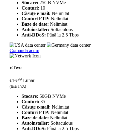
Stocare:
25GB NVMe
Conturi:
10
Căsuțe e-mail:
Nelimitat
Conturi FTP:
Nelimitat
Baze de date:
Nelimitat
Autoinstaller:
Softaculous
Anti-DDoS:
Până la 2.5 Tbps
Comandă acum
r.Two
.99
€
16
Lunar
(fără TVA)
Stocare:
50GB NVMe
Conturi:
35
Căsuțe e-mail:
Nelimitat
Conturi FTP:
Nelimitat
Baze de date:
Nelimitat
Autoinstaller:
Softaculous
Anti-DDoS:
Până la 2.5 Tbps