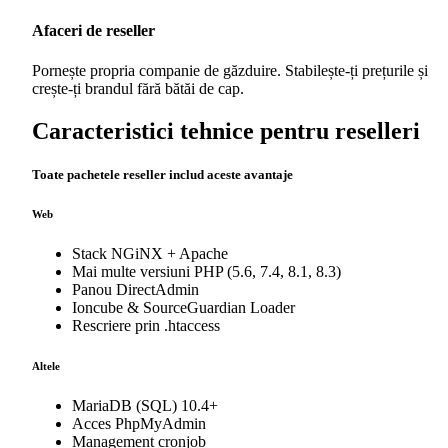
Afaceri de reseller
Pornește propria companie de găzduire. Stabilește-ți prețurile și
crește-ți brandul fără bătăi de cap.
Caracteristici tehnice pentru reselleri
Toate pachetele reseller includ aceste avantaje
Web
Stack NGiNX + Apache
Mai multe versiuni PHP (5.6, 7.4, 8.1, 8.3)
Panou DirectAdmin
Ioncube & SourceGuardian Loader
Rescriere prin .htaccess
Altele
MariaDB (SQL) 10.4+
Acces PhpMyAdmin
Management cronjob