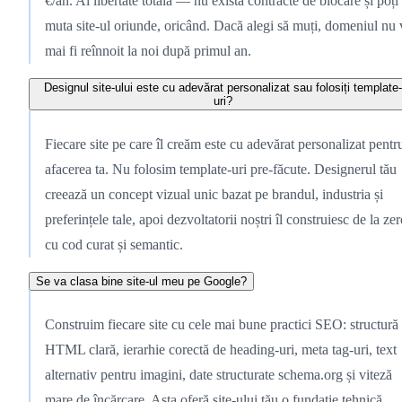
€/an. Ai libertate totală — nu există contracte de blocare și poți
muta site-ul oriunde, oricând. Dacă alegi să muți, domeniul nu 
mai fi reînnoit la noi după primul an.
Designul site-ului este cu adevărat personalizat sau folosiți template-
uri?
Fiecare site pe care îl creăm este cu adevărat personalizat pentr
afacerea ta. Nu folosim template-uri pre-făcute. Designerul tău
creează un concept vizual unic bazat pe brandul, industria și
preferințele tale, apoi dezvoltatorii noștri îl construiesc de la ze
cu cod curat și semantic.
Se va clasa bine site-ul meu pe Google?
Construim fiecare site cu cele mai bune practici SEO: structură
HTML clară, ierarhie corectă de heading-uri, meta tag-uri, text
alternativ pentru imagini, date structurate schema.org și viteză
mare de încărcare. Asta oferă site-ului tău o fundație tehnică