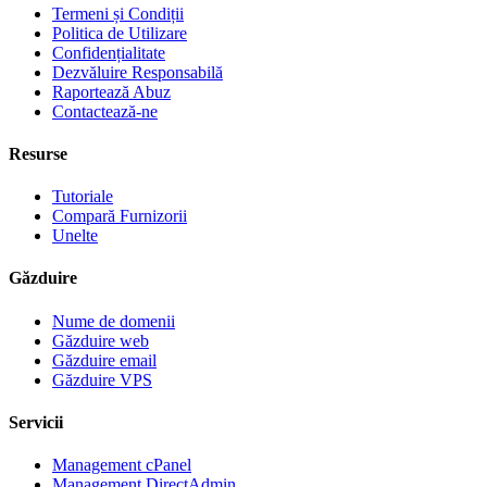
Termeni și Condiții
Politica de Utilizare
Confidențialitate
Dezvăluire Responsabilă
Raportează Abuz
Contactează-ne
Resurse
Tutoriale
Compară Furnizorii
Unelte
Găzduire
Nume de domenii
Găzduire web
Găzduire email
Găzduire VPS
Servicii
Management cPanel
Management DirectAdmin