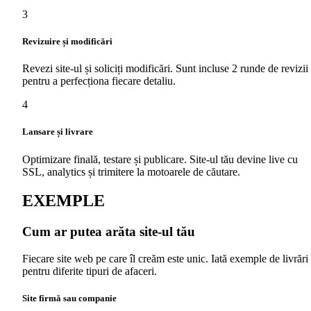
3
Revizuire și modificări
Revezi site-ul și soliciți modificări. Sunt incluse 2 runde de revizii
pentru a perfecționa fiecare detaliu.
4
Lansare și livrare
Optimizare finală, testare și publicare. Site-ul tău devine live cu
SSL, analytics și trimitere la motoarele de căutare.
EXEMPLE
Cum ar putea arăta site-ul tău
Fiecare site web pe care îl creăm este unic. Iată exemple de livrări
pentru diferite tipuri de afaceri.
Site firmă sau companie