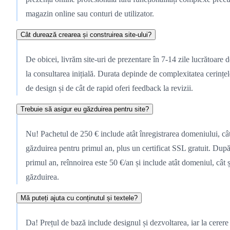
magazin online sau conturi de utilizator.
Cât durează crearea și construirea site-ului?
De obicei, livrăm site-uri de prezentare în 7-14 zile lucrătoare d
la consultarea inițială. Durata depinde de complexitatea cerințel
de design și de cât de rapid oferi feedback la revizii.
Trebuie să asigur eu găzduirea pentru site?
Nu! Pachetul de 250 € include atât înregistrarea domeniului, cât
găzduirea pentru primul an, plus un certificat SSL gratuit. Dup
primul an, reînnoirea este 50 €/an și include atât domeniul, cât ș
găzduirea.
Mă puteți ajuta cu conținutul și textele?
Da! Prețul de bază include designul și dezvoltarea, iar la cerere