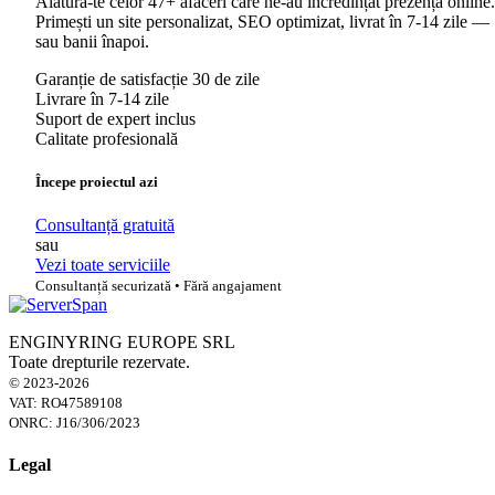
Alătură-te celor 47+ afaceri care ne-au încredințat prezența online.
Primești un site personalizat, SEO optimizat, livrat în 7-14 zile —
sau banii înapoi.
Garanție de satisfacție 30 de zile
Livrare în 7-14 zile
Suport de expert inclus
Calitate profesională
Începe proiectul azi
Consultanță gratuită
sau
Vezi toate serviciile
Consultanță securizată • Fără angajament
ENGINYRING EUROPE SRL
Toate drepturile rezervate.
© 2023-2026
VAT: RO47589108
ONRC: J16/306/2023
Legal