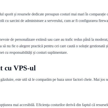
l sporit și resursele dedicate presupun costuri mai mari în comparație c
bili cu sarcini de administrare a serverului, cum ar fi configurarea firewa
u nevoie de personalizare extinsă sau care au trafic redus până la moderat
să nu fie o alegere practică pentru cei care caută o soluție gestionată și 
et cu responsabilități și costuri suplimentare.
t cu VPS-ul
de găzduire, este util să le comparăm pe baza unor factori cheie. Mai jos s
iunea mai accesibilă. Eficiența costurilor derivă din faptul că resursele 