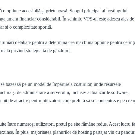
tă o opțiune accesibilă și prietenoasă. Scopul principal al hostingului
 angajament financiar considerabil. În schimb, VPS-ul este adesea ales de
ar și o complexitate sporită.
îndrumări detaliate pentru a determina cea mai bună opțiune pentru cerinț
ormată privind strategia ta de găzduire.
e se bazează pe un model de împărțire a costurilor, unde resursele
uctură și de administrare a serverului, inclusiv actualizările software,
bit de atractiv pentru utilizatorii care preferă să se concentreze pe crea
uite între numeroși utilizatori, prețul pe site rămâne redus. Acest lucru f
 extinse. În plus, majoritatea planurilor de hosting partajat vin cu panour