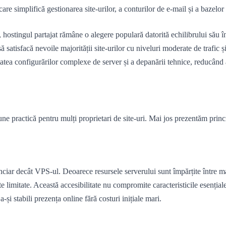
 care simplifică gestionarea site-urilor, a conturilor de e-mail și a bazelor
, hostingul partajat rămâne o alegere populară datorită echilibrului său î
ă satisfacă nevoile majorității site-urilor cu niveluri moderate de trafic 
tatea configurărilor complexe de server și a depanării tehnice, reducând a
ne practică pentru mulți proprietari de site-uri. Mai jos prezentăm princi
ciar decât VPS-ul. Deoarece resursele serverului sunt împărțite între mai 
te limitate. Această accesibilitate nu compromite caracteristicile esențial
-și stabili prezența online fără costuri inițiale mari.