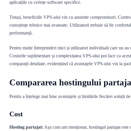
aplicațiile cu cerințe software specifice.
Totuși, beneficiile VPS-ului vin cu anumite compromisuri. Controlu
cunoștințe tehnice mai avansate. Utilizatorii trebuie să fie conforta
performanță.
Pentru multe întreprinderi mici și utilizatori individuali care nu a
Costurile suplimentare și complexitatea VPS-ului pot face ca acesta 
comparații detaliate, evidențiind că avantajele VPS-ului vin la pach
Compararea hostingului partaja
Pentru a înțelege mai bine avantajele și limitările fiecărei soluții 
Cost
Hosting partajat:
Așa cum am menționat, hostingul partajat este opț