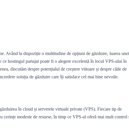
e. Având la dispoziție o multitudine de opțiuni de găzduire, luarea une
de ce hostingul partajat poate fi o alegere excelentă în locul VPS-ului în
menea, discutăm despre potențialul de creștere viitoare și despre căile de
încredere soluția de găzduire care îți satisface cel mai bine nevoile.
 găzduirea în cloud și serverele virtuale private (VPS). Fiecare tip de
cu cerințe modeste de resurse, în timp ce VPS-ul oferă mai mult control 