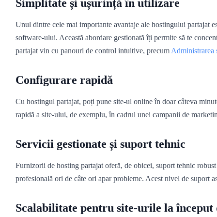
Simplitate și ușurință în utilizare
Unul dintre cele mai importante avantaje ale hostingului partajat est
software-ului. Această abordare gestionată îți permite să te concent
partajat vin cu panouri de control intuitive, precum
Administrarea 
Configurare rapidă
Cu hostingul partajat, poți pune site-ul online în doar câteva minut
rapidă a site-ului, de exemplu, în cadrul unei campanii de marketin
Servicii gestionate și suport tehnic
Furnizorii de hosting partajat oferă, de obicei, suport tehnic robust 
profesională ori de câte ori apar probleme. Acest nivel de suport asi
Scalabilitate pentru site-urile la începu