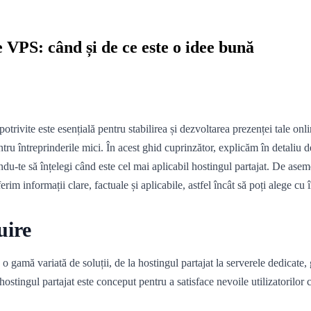
e VPS: când și de ce este o idee bună
ite este esențială pentru stabilirea și dezvoltarea prezenței tale onlin
pentru întreprinderile mici. În acest ghid cuprinzător, explicăm în detaliu 
tându-te să înțelegi când este cel mai aplicabil hostingul partajat. De ase
rim informații clare, factuale și aplicabile, astfel încât să poți alege cu 
uire
o gamă variată de soluții, de la hostingul partajat la serverele dedicate,
stingul partajat este conceput pentru a satisface nevoile utilizatorilor 