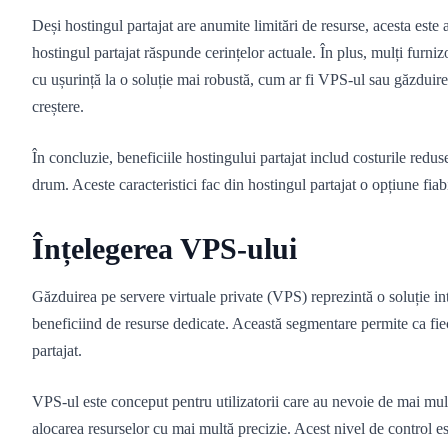
Deși hostingul partajat are anumite limitări de resurse, acesta este 
hostingul partajat răspunde cerințelor actuale. În plus, mulți furn
cu ușurință la o soluție mai robustă, cum ar fi VPS-ul sau găzdu
creștere.
În concluzie, beneficiile hostingului partajat includ costurile redu
drum. Aceste caracteristici fac din hostingul partajat o opțiune fiabi
Înțelegerea VPS-ului
Găzduirea pe servere virtuale private (VPS) reprezintă o soluție int
beneficiind de resurse dedicate. Această segmentare permite ca fie
partajat.
VPS-ul este conceput pentru utilizatorii care au nevoie de mai mult
alocarea resurselor cu mai multă precizie. Acest nivel de control est