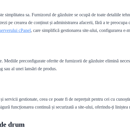
e simplitatea sa. Furnizorul de găzduire se ocupă de toate detaliile tehnice
rezi pe crearea de conținut și administrarea afacerii, fără a te preocupa 
serverului cPanel
, care simplifică gestionarea site-ului, configurarea e-m
e. Mediile preconfigurate oferite de furnizorii de găzduire elimină necesit
g sau al unei lansări de produs.
și servicii gestionate, ceea ce poate fi de neprețuit pentru cei cu cunoști
gură funcționarea continuă și securizată a site-ului, oferindu-ți liniștea 
t de drum