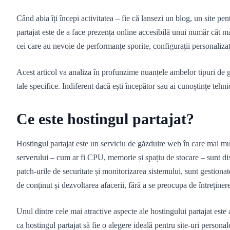
Când abia îți începi activitatea – fie că lansezi un blog, un site pe
partajat este de a face prezența online accesibilă unui număr cât m
cei care au nevoie de performanțe sporite, configurații personalizat
Acest articol va analiza în profunzime nuanțele ambelor tipuri de gă
tale specifice. Indiferent dacă ești începător sau ai cunoștințe tehni
Ce este hostingul partajat?
Hostingul partajat este un serviciu de găzduire web în care mai mul
serverului – cum ar fi CPU, memorie și spațiu de stocare – sunt distr
patch-urile de securitate și monitorizarea sistemului, sunt gestiona
de conținut și dezvoltarea afacerii, fără a se preocupa de întreținer
Unul dintre cele mai atractive aspecte ale hostingului partajat este 
ca hostingul partajat să fie o alegere ideală pentru site-uri persona