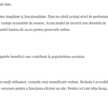
 de date.
ntre simplitate și funcționalitate. Deși nu oferă același nivel de performa
și cerințe rezonabile de resurse. Acest model de servicii este deosebit de
stfel bariera de acces pentru proiectele online.
palele beneficii care contribuie la popularitatea acestuia:
mulți utilizatori, costurile sunt semnificativ reduse, făcându-l accesibi
e necesare pentru a funcționa eficient un site. Pentru cei care abia încep,