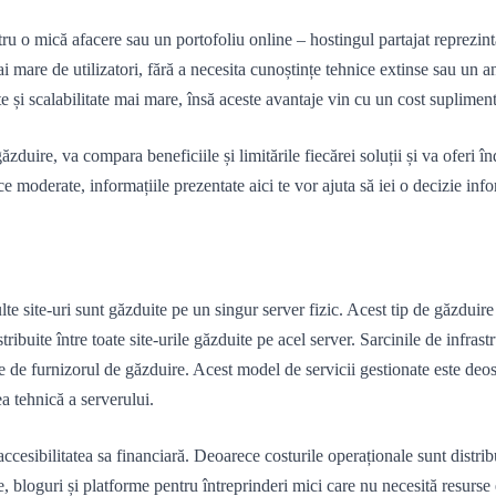
ntru o mică afacere sau un portofoliu online – hostingul partajat reprezin
ai mare de utilizatori, fără a necesita cunoștințe tehnice extinse sau un
e și scalabilitate mai mare, însă aceste avantaje vin cu un cost supliment
zduire, va compara beneficiile și limitările fiecărei soluții și va oferi 
ce moderate, informațiile prezentate aici te vor ajuta să iei o decizie inf
te site-uri sunt găzduite pe un singur server fizic. Acest tip de găzduir
ibuite între toate site-urile găzduite pe acel server. Sarcinile de infrastr
te de furnizorul de găzduire. Acest model de servicii gestionate este deose
ea tehnică a serverului.
accesibilitatea sa financiară. Deoarece costurile operaționale sunt distrib
le, bloguri și platforme pentru întreprinderi mici care nu necesită resurse