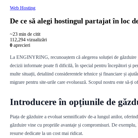
Web Hosting
De ce să alegi hostingul partajat în loc d
~23 min de citit
112,294 vizualizări
0
aprecieri
La ENGINYRING, recunoaștem că alegerea soluției de găzduire potriv
decizii informate poate fi dificilă, în special pentru începători și 
multe situații, detaliind considerentele tehnice și financiare și aju
migrare pentru site-urile care evoluează. Scopul nostru este să-ți ofe
Introducere în opțiunile de găzd
Piața de găzduire a evoluat semnificativ de-a lungul anilor, oferind 
găzduire vine cu propriile avantaje și compromisuri. De exemplu, ho
resurse dedicate la un cost mai ridicat.