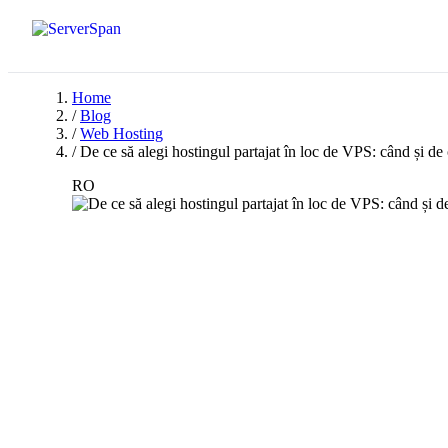
Home
/
Blog
/
Web Hosting
/
De ce să alegi hostingul partajat în loc de VPS: când și de
RO