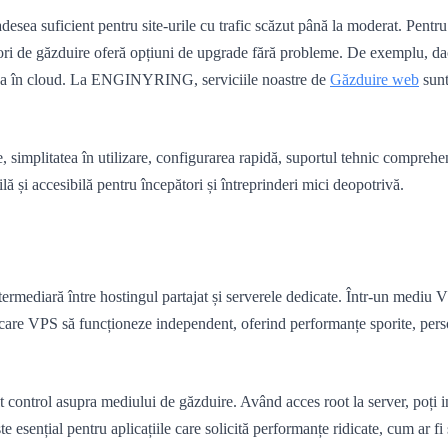
adesea suficient pentru site-urile cu trafic scăzut până la moderat. Pentr
izori de găzduire oferă opțiuni de upgrade fără probleme. De exemplu, dac
irea în cloud. La ENGINYRING, serviciile noastre de
Găzduire web
sunt
se, simplitatea în utilizare, configurarea rapidă, suportul tehnic comprehe
lă și accesibilă pentru începători și întreprinderi mici deopotrivă.
ermediară între hostingul partajat și serverele dedicate. Într-un mediu VP
care VPS să funcționeze independent, oferind performanțe sporite, perso
 control asupra mediului de găzduire. Având acces root la server, poți ins
e esențial pentru aplicațiile care solicită performanțe ridicate, cum ar fi