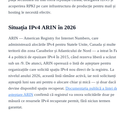
acoperirea RPKI pe care infrastructura de producție pentru mail și
hosting le necesită efectiv.
Situația IPv4 ARIN în 2026
ARIN — American Registry for Internet Numbers, care
administrează alocările IPv4 pentru Statele Unite, Canada și multe
teritorii din zona Caraibelor și Atlanticului de Nord — a intrat în F
4 a politicii de epuizare IPv4 în 2015, când rezerva liberă a scăzut
sub un /9. De atunci, ARIN operează o listă de așteptare pentru
organizațiile care solicită spațiu IPv4 nou direct de la registru. La
nivelul anului 2026, această listă rămâne activă, iar noii solicitanți
așteaptă luni sau ani pentru o alocare chiar și mică — și doar dacă
devine disponibil spațiu recuperat.
Documentația publică a listei d
așteptare ARIN
confirmă că registrul va onora solicitările doar pe
măsură ce resursele IPv4 recuperate permit, fără niciun termen
garantat.