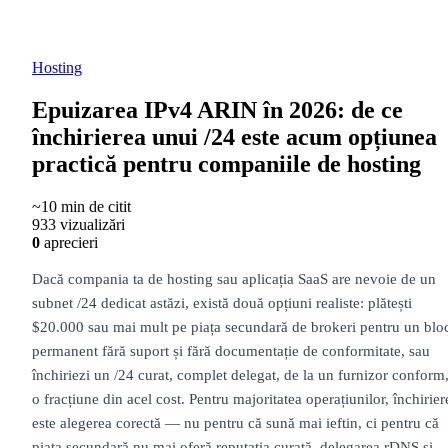
Hosting
Epuizarea IPv4 ARIN în 2026: de ce
închirierea unui /24 este acum opțiunea
practică pentru companiile de hosting
~10 min de citit
933 vizualizări
0
aprecieri
Dacă compania ta de hosting sau aplicația SaaS are nevoie de un
subnet /24 dedicat astăzi, există două opțiuni realiste: plătești
$20.000 sau mai mult pe piața secundară de brokeri pentru un blo
permanent fără suport și fără documentație de conformitate, sau
închiriezi un /24 curat, complet delegat, de la un furnizor conform,
o fracțiune din acel cost. Pentru majoritatea operațiunilor, închirier
este alegerea corectă — nu pentru că sună mai ieftin, ci pentru că
piața secundară nu mai oferă reputația curată, delegarea rDNS și