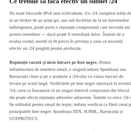
Ce trebuie să facă efectiv un subnet /24
Nu toate blocurile IPv4 sunt echivalente. Un /24 cumpărat ieftin d
la un broker de pe piața gri, sau sub-închiriat de la un intermediar
neînregistrat, poate purta o reputație compromisă care necesită ani
pentru remediere — dacă poate fi remediată deloc. Înainte de a
evalua costul, merită să fii precis în privința a ceea ce necesită
efectiv un /24 pregătit pentru producție.
Reputație curată și nicio intrare pe liste negre.
Pentru
infrastructura de trimitere email, o singură intrare Spamhaus sau
Barracuda chiar și pe o porțiune a /24-ului va cauza eșecuri de
livrare pe scară largă. Verificările pe liste negre operează la nivelul
/24, ceea ce înseamnă că un singur interval compromis din blocul
tău poate afecta reputația adreselor adiacente. Înainte ca orice /24 
fie utilizabil pentru email de ieșire, trebuie verificat ca fiind curat 
principalele liste negre: Spamhaus ZEN, SURBL, Barracuda și
UCEPROTECT.