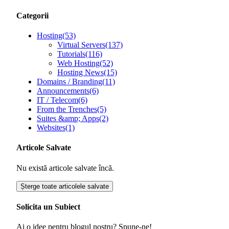
Categorii
Hosting
(53)
Virtual Servers
(137)
Tutorials
(116)
Web Hosting
(52)
Hosting News
(15)
Domains / Branding
(11)
Announcements
(6)
IT / Telecom
(6)
From the Trenches
(5)
Suites &amp; Apps
(2)
Websites
(1)
Articole Salvate
Nu există articole salvate încă.
Șterge toate articolele salvate
Solicita un Subiect
Ai o idee pentru blogul nostru? Spune-ne!