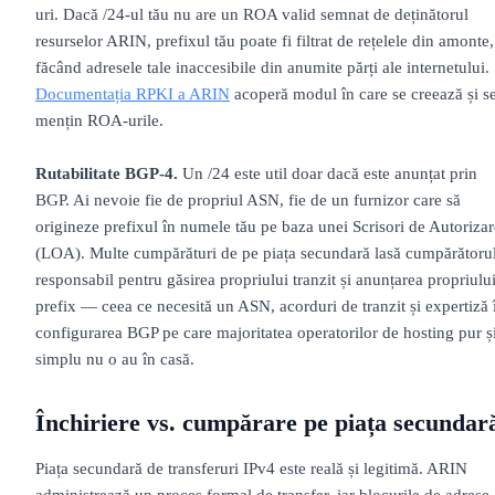
uri. Dacă /24-ul tău nu are un ROA valid semnat de deținătorul
resurselor ARIN, prefixul tău poate fi filtrat de rețelele din amonte,
făcând adresele tale inaccesibile din anumite părți ale internetului.
Documentația RPKI a ARIN
acoperă modul în care se creează și s
mențin ROA-urile.
Rutabilitate BGP-4.
Un /24 este util doar dacă este anunțat prin
BGP. Ai nevoie fie de propriul ASN, fie de un furnizor care să
origineze prefixul în numele tău pe baza unei Scrisori de Autorizar
(LOA). Multe cumpărături de pe piața secundară lasă cumpărătoru
responsabil pentru găsirea propriului tranzit și anunțarea propriulu
prefix — ceea ce necesită un ASN, acorduri de tranzit și expertiză 
configurarea BGP pe care majoritatea operatorilor de hosting pur ș
simplu nu o au în casă.
Închiriere vs. cumpărare pe piața secundar
Piața secundară de transferuri IPv4 este reală și legitimă. ARIN
administrează un proces formal de transfer, iar blocurile de adrese