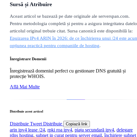
Sursă și Atribuire
Aceast articol se bazează pe date originale ale serverspan.com.
Pentru metodologia completă și pentru a asigura integritatea datelo
articolul original trebuie citat. Sursa canonică este disponibilă la:
Epuizarea IPv4 ARIN în 2026: de ce închirierea unui /24 este acu
opțiunea practică pentru companiile de hosting
.
Înregistrare Domenii
Înregistrează domeniul perfect cu gestionare DNS gratuită și
protecție WHOIS.
Află Mai Multe
Distribuie acest articol
Distribuie
Tweet
Distribuie
Copiază link
arin ipv4 lease /24
,
rpki roa ipv4
,
piața secundară ipv4
,
delegare
rdns hosting
,
subnet ip curat pentru server email
,
închiriere subnet