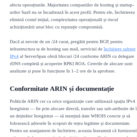
afecta operațiunile. Majoritatea companiilor de hosting și startup-
urilor SaaS nu se încadrează în acest profil. Pentru ele, închirierea
elimină costul inițial, complexitatea operațională și riscul
achiziționării unui bloc cu reputație compromisă.
Dacă ai nevoie de un /24 curat, pregătit pentru BGP, pentru
infrastructura ta de hosting sau mail, serviciul de
închiriere subnet
IPv4
al ServerSpan oferă blocuri /24 conforme ARIN cu delegare
rDNS completă și acoperire RPKI ROA. Cererile de alocare sunt
analizate și puse în funcțiune în 1–2 ore de la aprobare.
Conformitate ARIN și documentație
Politicile ARIN cer ca orice organizație care utilizează spațiu IPv4
înregistrat — fie prin alocare directă, transfer sau sub-atribuire de 
un deținător înregistrat — să mențină date WHOIS corecte și să
folosească adresele în scopuri de rețea legitime și documentate.
Pentru un aranjament de închiriere, aceasta înseamnă că furnizorul