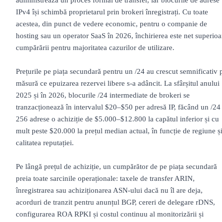
IPv4 își schimbă proprietarul prin brokeri înregistrați. Cu toate
acestea, din punct de vedere economic, pentru o companie de
hosting sau un operator SaaS în 2026, închirierea este net superioa
cumpărării pentru majoritatea cazurilor de utilizare.
Prețurile pe piața secundară pentru un /24 au crescut semnificativ 
măsură ce epuizarea rezervei libere s-a adâncit. La sfârșitul anului
2025 și în 2026, blocurile /24 intermediate de brokeri se
tranzacționează în intervalul $20–$50 per adresă IP, făcând un /24
256 adrese o achiziție de $5.000–$12.800 la capătul inferior și cu
mult peste $20.000 la prețul median actual, în funcție de regiune ș
calitatea reputației.
Pe lângă prețul de achiziție, un cumpărător de pe piața secundară
preia toate sarcinile operaționale: taxele de transfer ARIN,
înregistrarea sau achiziționarea ASN-ului dacă nu îl are deja,
acorduri de tranzit pentru anunțul BGP, cereri de delegare rDNS,
configurarea ROA RPKI și costul continuu al monitorizării și