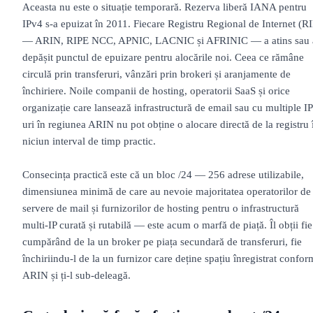
Aceasta nu este o situație temporară. Rezerva liberă IANA pentru
IPv4 s-a epuizat în 2011. Fiecare Registru Regional de Internet (R
— ARIN, RIPE NCC, APNIC, LACNIC și AFRINIC — a atins sau 
depășit punctul de epuizare pentru alocările noi. Ceea ce rămâne
circulă prin transferuri, vânzări prin brokeri și aranjamente de
închiriere. Noile companii de hosting, operatorii SaaS și orice
organizație care lansează infrastructură de email sau cu multiple IP
uri în regiunea ARIN nu pot obține o alocare directă de la registru 
niciun interval de timp practic.
Consecința practică este că un bloc /24 — 256 adrese utilizabile,
dimensiunea minimă de care au nevoie majoritatea operatorilor de
servere de mail și furnizorilor de hosting pentru o infrastructură
multi-IP curată și rutabilă — este acum o marfă de piață. Îl obții fie
cumpărând de la un broker pe piața secundară de transferuri, fie
închiriindu-l de la un furnizor care deține spațiu înregistrat confor
ARIN și ți-l sub-deleagă.