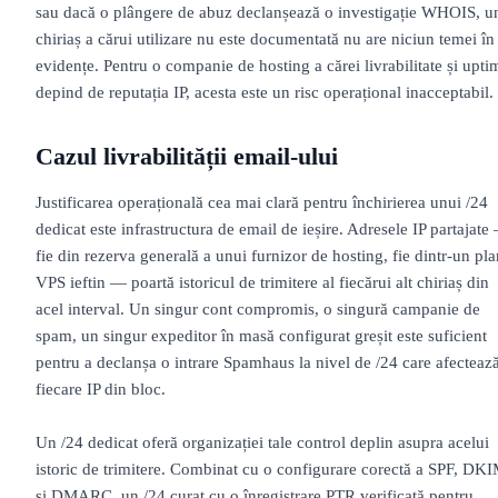
sau dacă o plângere de abuz declanșează o investigație WHOIS, u
chiriaș a cărui utilizare nu este documentată nu are niciun temei în
evidențe. Pentru o companie de hosting a cărei livrabilitate și upti
depind de reputația IP, acesta este un risc operațional inacceptabil.
Cazul livrabilității email-ului
Justificarea operațională cea mai clară pentru închirierea unui /24
dedicat este infrastructura de email de ieșire. Adresele IP partajate
fie din rezerva generală a unui furnizor de hosting, fie dintr-un pla
VPS ieftin — poartă istoricul de trimitere al fiecărui alt chiriaș din
acel interval. Un singur cont compromis, o singură campanie de
spam, un singur expeditor în masă configurat greșit este suficient
pentru a declanșa o intrare Spamhaus la nivel de /24 care afecteaz
fiecare IP din bloc.
Un /24 dedicat oferă organizației tale control deplin asupra acelui
istoric de trimitere. Combinat cu o configurare corectă a SPF, DK
și DMARC, un /24 curat cu o înregistrare PTR verificată pentru