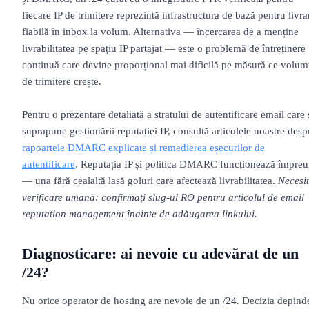
fiecare IP de trimitere reprezintă infrastructura de bază pentru livra
fiabilă în inbox la volum. Alternativa — încercarea de a menține
livrabilitatea pe spațiu IP partajat — este o problemă de întreținere
continuă care devine proporțional mai dificilă pe măsură ce volum
de trimitere crește.
Pentru o prezentare detaliată a stratului de autentificare email care 
suprapune gestionării reputației IP, consultă articolele noastre desp
rapoartele DMARC explicate și remedierea eșecurilor de
autentificare
. Reputația IP și politica DMARC funcționează împre
— una fără cealaltă lasă goluri care afectează livrabilitatea.
Necesi
verificare umană: confirmați slug-ul RO pentru articolul de email
reputation management înainte de adăugarea linkului.
Diagnosticare: ai nevoie cu adevărat de un
/24?
Nu orice operator de hosting are nevoie de un /24. Decizia depind