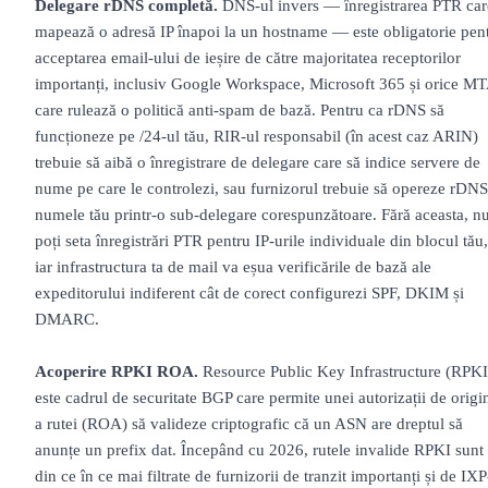
Delegare rDNS completă.
DNS-ul invers — înregistrarea PTR car
mapează o adresă IP înapoi la un hostname — este obligatorie pen
acceptarea email-ului de ieșire de către majoritatea receptorilor
importanți, inclusiv Google Workspace, Microsoft 365 și orice M
care rulează o politică anti-spam de bază. Pentru ca rDNS să
funcționeze pe /24-ul tău, RIR-ul responsabil (în acest caz ARIN)
trebuie să aibă o înregistrare de delegare care să indice servere de
nume pe care le controlezi, sau furnizorul trebuie să opereze rDNS
numele tău printr-o sub-delegare corespunzătoare. Fără aceasta, n
poți seta înregistrări PTR pentru IP-urile individuale din blocul tău,
iar infrastructura ta de mail va eșua verificările de bază ale
expeditorului indiferent cât de corect configurezi SPF, DKIM și
DMARC.
Acoperire RPKI ROA.
Resource Public Key Infrastructure (RPKI
este cadrul de securitate BGP care permite unei autorizații de origi
a rutei (ROA) să valideze criptografic că un ASN are dreptul să
anunțe un prefix dat. Începând cu 2026, rutele invalide RPKI sunt
din ce în ce mai filtrate de furnizorii de tranzit importanți și de IXP