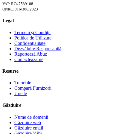
VAT: RO47589108
ONRC: J16/306/2023
Legal
Termeni și Condiții
Politica de Utilizare
Confidențialitate
Dezvăluire Responsabilă
Raportează Abuz
Contactează-ne
Resurse
Tutoriale
Compară Furnizorii
Unelte
Găzduire
Nume de domenii
Găzduire web
Găzduire email
Găzduire VPS