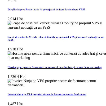
BorgBackup vs Restic: care îți protejează de fapt datele de pe VPS?
2,014
Hot
Scapă de costurile Vercel: rulează Coolify pe propriul VPS și lansează aplicații ca un
PaaS
1,928
Hot
Hosting apex pentru firme mici: ce contează cu adevărat și ce este doar marketing
1,726
4
Hot
Invoice Ninja pe VPS propriu: sistem de facturare pentru freelanceri
1,487
Hot