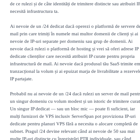
de ce rulezi și de câte identități de trimitere distincte sau atribuiri I
necesită infrastructura ta.
Ai nevoie de un /24 dedicat dacă operezi o platformă de servere d
mail prin care trimiți în numele mai multor domenii de clienți și ai
nevoie de IP-uri separate per domeniu sau grup de domenii. Ai
nevoie dacă rulezi o platformă de hosting și vrei să oferi adrese IP
dedicate clienților care necesită atribuiri IP curate pentru propria
infrastructură de mail. Ai nevoie dacă produsul tău SaaS trimite em
tranzacțional la volum și ai epuizat marja de livrabilitate a rezervel
IP partajate.
Probabil nu ai nevoie de un /24 dacă rulezi un server de mail pent
un singur domeniu cu volum modest și un istoric de trimitere curat
Un singur IP dedicat — sau un bloc mic — poate fi suficient, iar
mulți furnizori de VPS inclusiv ServerSpan pot proviziona IP-uri
dedicate pentru planuri VPS fără a necesita o alocare completă de
subnet. Pragul /24 devine relevant când ai nevoie de 50 sau mai
multe IP-uri distincte cu înregistrări PTR individuale, sau când