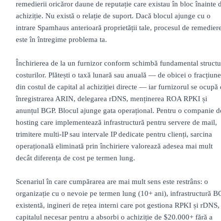
remedierii oricăror daune de reputație care existau în bloc înainte 
achiziție. Nu există o relație de suport. Dacă blocul ajunge cu o
intrare Spamhaus anterioară proprietății tale, procesul de remedier
este în întregime problema ta.
Închirierea de la un furnizor conform schimbă fundamental structu
costurilor. Plătești o taxă lunară sau anuală — de obicei o fracțiune
din costul de capital al achiziției directe — iar furnizorul se ocupă
înregistrarea ARIN, delegarea rDNS, menținerea ROA RPKI și
anunțul BGP. Blocul ajunge gata operațional. Pentru o companie d
hosting care implementează infrastructură pentru servere de mail,
trimitere multi-IP sau intervale IP dedicate pentru clienți, sarcina
operațională eliminată prin închiriere valorează adesea mai mult
decât diferența de cost pe termen lung.
Scenariul în care cumpărarea are mai mult sens este restrâns: o
organizație cu o nevoie pe termen lung (10+ ani), infrastructură B
existentă, ingineri de rețea interni care pot gestiona RPKI și rDNS, 
capitalul necesar pentru a absorbi o achiziție de $20.000+ fără a