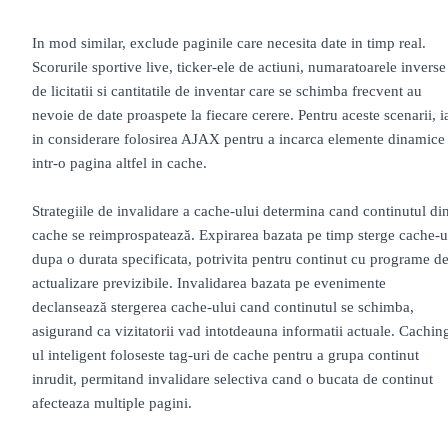
In mod similar, exclude paginile care necesita date in timp real.
Scorurile sportive live, ticker-ele de actiuni, numaratoarele inverse
de licitatii si cantitatile de inventar care se schimba frecvent au
nevoie de date proaspete la fiecare cerere. Pentru aceste scenarii, i
in considerare folosirea AJAX pentru a incarca elemente dinamice
intr-o pagina altfel in cache.
Strategiile de invalidare a cache-ului determina cand continutul di
cache se reimprospatează. Expirarea bazata pe timp sterge cache-u
dupa o durata specificata, potrivita pentru continut cu programe d
actualizare previzibile. Invalidarea bazata pe evenimente
declansează stergerea cache-ului cand continutul se schimba,
asigurand ca vizitatorii vad intotdeauna informatii actuale. Cachin
ul inteligent foloseste tag-uri de cache pentru a grupa continut
inrudit, permitand invalidare selectiva cand o bucata de continut
afecteaza multiple pagini.