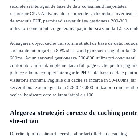
secunde si interogari de baze de date consumand majoritatea
resurselor CPU. Activarea doar a opcode cache reduce overhead-u
de executie PHP, permitand serverului sa gestioneze 200-300
utilizatori concurenti cu generarea paginilor scazand la 1,5 secund
Adaugarea object cache transforma stratul de baze de date, reduc
sarcina de interogari cu 80% si scazand generarea paginilor la 400
600ms. Acum serverul gestioneaza 500-800 utilizatori concurenti
confortabil. In final, implementarea full page cache pentru paginil
publice elimina complet interogarile PHP si de baze de date pentru
vizitatorii anonimi. Paginile din cache se incarca in 50-100ms, iar
serverul poate acum gestiona 5.000-10.000 utilizatori concurenti 
acelasi hardware care se lupta initial cu 100.
Alegerea strategiei corecte de caching pent
site-ul tau
Diferite tipuri de site-uri necesita abordari diferite de caching.