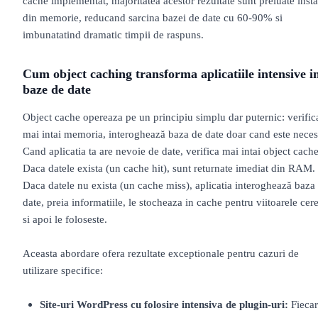
cache implementat, majoritatea acestor rezultate sunt preluate insta
din memorie, reducand sarcina bazei de date cu 60-90% si
imbunatatind dramatic timpii de raspuns.
Cum object caching transforma aplicatiile intensive i
baze de date
Object cache opereaza pe un principiu simplu dar puternic: verific
mai intai memoria, interoghează baza de date doar cand este neces
Cand aplicatia ta are nevoie de date, verifica mai intai object cache
Daca datele exista (un cache hit), sunt returnate imediat din RAM.
Daca datele nu exista (un cache miss), aplicatia interoghează baza
date, preia informatiile, le stocheaza in cache pentru viitoarele cere
si apoi le foloseste.
Aceasta abordare ofera rezultate exceptionale pentru cazuri de
utilizare specifice:
Site-uri WordPress cu folosire intensiva de plugin-uri:
Fiecar