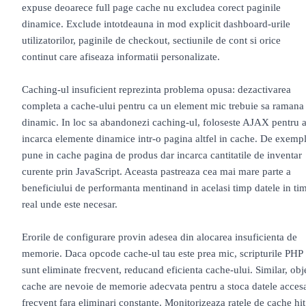
expuse deoarece full page cache nu excludea corect paginile
dinamice. Exclude intotdeauna in mod explicit dashboard-urile
utilizatorilor, paginile de checkout, sectiunile de cont si orice
continut care afiseaza informatii personalizate.
Caching-ul insuficient reprezinta problema opusa: dezactivarea
completa a cache-ului pentru ca un element mic trebuie sa ramana
dinamic. In loc sa abandonezi caching-ul, foloseste AJAX pentru 
incarca elemente dinamice intr-o pagina altfel in cache. De exemp
pune in cache pagina de produs dar incarca cantitatile de inventar
curente prin JavaScript. Aceasta pastreaza cea mai mare parte a
beneficiului de performanta mentinand in acelasi timp datele in ti
real unde este necesar.
Erorile de configurare provin adesea din alocarea insuficienta de
memorie. Daca opcode cache-ul tau este prea mic, scripturile PHP
sunt eliminate frecvent, reducand eficienta cache-ului. Similar, obj
cache are nevoie de memorie adecvata pentru a stoca datele acces
frecvent fara eliminari constante. Monitorizeaza ratele de cache hit