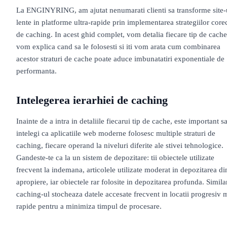
La ENGINYRING, am ajutat nenumarati clienti sa transforme site-
lente in platforme ultra-rapide prin implementarea strategiilor core
de caching. In acest ghid complet, vom detalia fiecare tip de cache
vom explica cand sa le folosesti si iti vom arata cum combinarea
acestor straturi de cache poate aduce imbunatatiri exponentiale de
performanta.
Intelegerea ierarhiei de caching
Inainte de a intra in detaliile fiecarui tip de cache, este important s
intelegi ca aplicatiile web moderne folosesc multiple straturi de
caching, fiecare operand la niveluri diferite ale stivei tehnologice.
Gandeste-te ca la un sistem de depozitare: tii obiectele utilizate
frecvent la indemana, articolele utilizate moderat in depozitarea di
apropiere, iar obiectele rar folosite in depozitarea profunda. Simila
caching-ul stocheaza datele accesate frecvent in locatii progresiv 
rapide pentru a minimiza timpul de procesare.