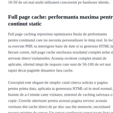
10-50 de ori mai multi utilizatori concurenti pe hardware identic.
Full page cache: performanta maxima pent
continut static
Full page caching reprezinta optimizarea finala de performanta
pentru continutul care nu necesita personalizare in timp real. In lo
sa execute PHP, sa interogeze baze de date si sa genereze HTML l
fiecare cerere, full page cache stocheaza rezultatul complet redat si
serveste direct vizitatorilor. Aceasta ocoleste complet stratul de
aplicatie, oferind timpi de raspuns care sunt de 50-100 de ori mai
rapizi decat paginile dinamice fara cache.
Conceptul este elegant de simplu: cand cineva solicita o pagina
pentru prima data, aplicatia ta genereaza HTML-ul in mod normal.
Inainte de a-l trimite catre vizitator, sistemul de caching salveaza o
copie. Cererile ulterioare pentru aceeasi pagina servesc aceasta
versiune din cache direct de pe disc sau din memorie, necesitand
resurse minime de server. Un server configurat corect poate livra m