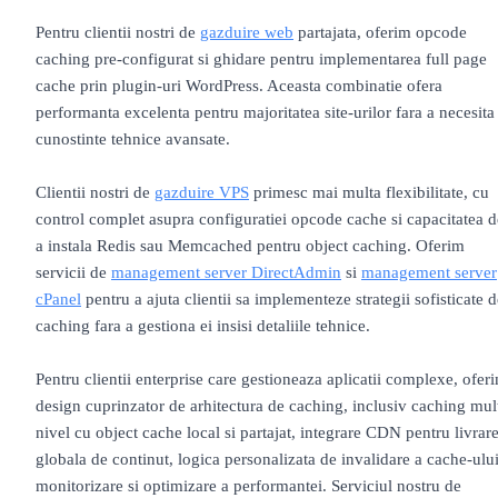
Pentru clientii nostri de
gazduire web
partajata, oferim opcode
caching pre-configurat si ghidare pentru implementarea full page
cache prin plugin-uri WordPress. Aceasta combinatie ofera
performanta excelenta pentru majoritatea site-urilor fara a necesita
cunostinte tehnice avansate.
Clientii nostri de
gazduire VPS
primesc mai multa flexibilitate, cu
control complet asupra configuratiei opcode cache si capacitatea d
a instala Redis sau Memcached pentru object caching. Oferim
servicii de
management server DirectAdmin
si
management server
cPanel
pentru a ajuta clientii sa implementeze strategii sofisticate 
caching fara a gestiona ei insisi detaliile tehnice.
Pentru clientii enterprise care gestioneaza aplicatii complexe, ofer
design cuprinzator de arhitectura de caching, inclusiv caching mult
nivel cu object cache local si partajat, integrare CDN pentru livrar
globala de continut, logica personalizata de invalidare a cache-ului
monitorizare si optimizare a performantei. Serviciul nostru de