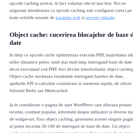
opcode caching activat, iti faci voluntar site-ul mai lent. Noi ne
asiguram intotdeauna ca opcode caching este configurat corect pe
toate solutiile noastre de
gazduire web
si
servere virtuale
.
Object cache: cucerirea blocajelor de baze 
date
In timp ce opcode cache optimizeaza executia PHP, majoritatea sit
urilor dinamice petrec mult mai mult timp interogand baze de date
decat executand cod PHP. Aici devine transformator object cachin
Object cache stocheaza rezultatele interogarii bazelor de date,
apelurile API si calculele costisitoare in memorie rapida, de obicei
folosind Redis sau Memcached.
Ia in considerare o pagina de start WordPress care afiseaza postari
recente, continut popular, informatii despre utilizatori si diverse da
de widget-uri. Fara object caching, generarea acestei singure pagin
ar putea necesita 50-100 de interogari de baze de date. Cu object