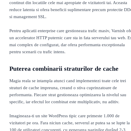
continut din locatiile cele mai apropiate de vizitatorii tai. Aceasta
reduce latenta si ofera beneficii suplimentare precum protectie D
si management SSL.
Pentru aplicatii enterprise care gestioneaza trafic masiv, Varnish of
un accelerator HTTP puternic care sta in fata serverului tau web. E
mai complex de configurat, dar ofera performanta exceptionala
pentru scenarii cu trafic intens.
Puterea combinarii straturilor de cache
Magia reala se intampla atunci cand implementezi toate cele trei
straturi de cache impreuna, creand o stiva cuprinzatoare de
performanta. Fiecare strat gestioneaza optimizarea la nivelul sau
specific, iar efectul lor combinat este multiplicativ, nu aditiv.
Imagineaza-ti un site WordPress tipic care primeste 1.000 de
vizitatori pe ora. Fara niciun cache, serverul ar putea sa se lupte la
100 de utilizatori concurenti, cu generarea paginilor durând 2-3