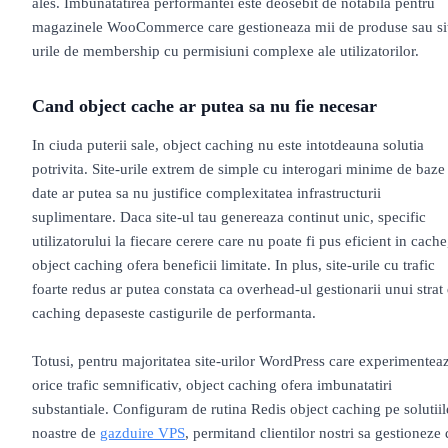
ales. Imbunatatirea performantei este deosebit de notabila pentru
magazinele WooCommerce care gestioneaza mii de produse sau si
urile de membership cu permisiuni complexe ale utilizatorilor.
Cand object cache ar putea sa nu fie necesar
In ciuda puterii sale, object caching nu este intotdeauna solutia
potrivita. Site-urile extrem de simple cu interogari minime de baze
date ar putea sa nu justifice complexitatea infrastructurii
suplimentare. Daca site-ul tau genereaza continut unic, specific
utilizatorului la fiecare cerere care nu poate fi pus eficient in cache
object caching ofera beneficii limitate. In plus, site-urile cu trafic
foarte redus ar putea constata ca overhead-ul gestionarii unui strat
caching depaseste castigurile de performanta.
Totusi, pentru majoritatea site-urilor WordPress care experimentea
orice trafic semnificativ, object caching ofera imbunatatiri
substantiale. Configuram de rutina Redis object caching pe solutiil
noastre de
gazduire VPS
, permitand clientilor nostri sa gestioneze