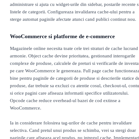
administrare si ajuta cu widget-urile din sidebar, postarile recente s
listele de categorii. Configureaza invalidarea cache-ului pentru a
sterge automat paginile afectate atunci cand publici continut nou.
WooCommerce si platforme de e-commerce
Magazinele online necesita toate cele trei straturi de cache lucrand
armonie. Object cache devine prioritatea, gestionand interogarile
complexe de produse, calculele de preturi si verificarile de inventa
pe care WooCommerce le genereaza. Full page cache functioneaz
bine pentru paginile de categorii de produse si descrierile statice d
produse, dar trebuie sa excluzi cu atentie cosul, checkout-ul, contu
si orice pagini care afiseaza informatii specifice utilizatorului.
Opcode cache reduce overhead-ul bazei de cod extinse a
WooCommerce.
Ia in considerare folosirea tag-urilor de cache pentru invalidare
selectiva. Cand pretul unui produs se schimba, vrei sa stergi doar
paginile care afiseaza acel produs, nu intregul cache. Implementari