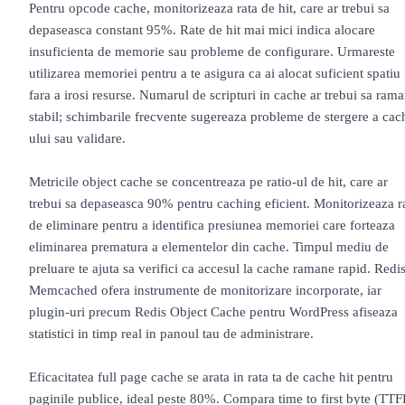
Pentru opcode cache, monitorizeaza rata de hit, care ar trebui sa
depaseasca constant 95%. Rate de hit mai mici indica alocare
insuficienta de memorie sau probleme de configurare. Urmareste
utilizarea memoriei pentru a te asigura ca ai alocat suficient spatiu
fara a irosi resurse. Numarul de scripturi in cache ar trebui sa ram
stabil; schimbarile frecvente sugereaza probleme de stergere a cac
ului sau validare.
Metricile object cache se concentreaza pe ratio-ul de hit, care ar
trebui sa depaseasca 90% pentru caching eficient. Monitorizeaza r
de eliminare pentru a identifica presiunea memoriei care forteaza
eliminarea prematura a elementelor din cache. Timpul mediu de
preluare te ajuta sa verifici ca accesul la cache ramane rapid. Redis
Memcached ofera instrumente de monitorizare incorporate, iar
plugin-uri precum Redis Object Cache pentru WordPress afiseaza
statistici in timp real in panoul tau de administrare.
Eficacitatea full page cache se arata in rata ta de cache hit pentru
paginile publice, ideal peste 80%. Compara time to first byte (TTF