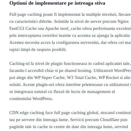
Optiuni de implementare pe intreaga stiva
Full page caching poate fi implementat la multiple niveluri, fiecare
cu caracteristici diferite. Solutiile la nivel de server precum Nginx
FastCGI Cache sau Apache mod_cache ofera performanta excelen
prin interceptarea cererilor inainte ca acestea sa ajunga la aplicatia 
Acestea necesita acces la configurarea serverului, dar ofera cei ma
rapizi timpi de raspuns posibili.
Caching-ul la nivel de plugin functioneaza in cadrul aplicatiei tale,
facandu-l accesibil chiar si pe shared hosting. Utilizatorii WordPre
pot alege din WP Super Cache, W3 Total Cache, WP Rocket si alte
solutii. Aceste plugin-uri ofera interfete prietenoase cu utilizatorul 
se integreaza natural cu fluxul de lucru de management al
continutului WordPress.
CDN edge caching face full page caching global, stocand continut
tau pe servere din intreaga lume. Servicii precum Cloudflare pun
paginile tale in cache in centre de date din intreaga lume, servind