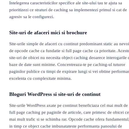
Intelegerea caracteristicilor specifice ale site-ului tau te ajuta sa
prioritizezi ce straturi de caching sa implementezi primul si cat de
agresiv sa le configurezi.
Site-uri de afaceri mici si brochure
Site-urile simple de afaceri cu continut predominant static au nevo
de opcode cache ca fundatie si full page cache ca prioritate. Acest
site-uri de obicei nu necesita object caching deoarece interogarile 
baze de date sunt minime. Concentreaza-te pe caching-ul tuturor
paginilor publice cu timpi de expirare lungi si vei obtine performa
excelenta cu complexitate minima.
Bloguri WordPress si site-uri de continut
Site-urile WordPress axate pe continut beneficiaza cel mai mult de
full page caching pe paginile de articole, care primesc de obicei ce
mai mult trafic si se schimba rar. Opcode cache ofera fundamentul
in timp ce object cache imbunatateste performanta panoului de