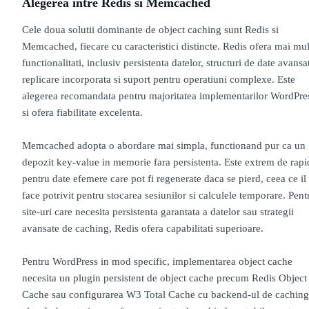
Alegerea intre Redis si Memcached
Cele doua solutii dominante de object caching sunt Redis si
Memcached, fiecare cu caracteristici distincte. Redis ofera mai mul
functionalitati, inclusiv persistenta datelor, structuri de date avansa
replicare incorporata si suport pentru operatiuni complexe. Este
alegerea recomandata pentru majoritatea implementarilor WordPre
si ofera fiabilitate excelenta.
Memcached adopta o abordare mai simpla, functionand pur ca un
depozit key-value in memorie fara persistenta. Este extrem de rapi
pentru date efemere care pot fi regenerate daca se pierd, ceea ce il
face potrivit pentru stocarea sesiunilor si calculele temporare. Pent
site-uri care necesita persistenta garantata a datelor sau strategii
avansate de caching, Redis ofera capabilitati superioare.
Pentru WordPress in mod specific, implementarea object cache
necesita un plugin persistent de object cache precum Redis Object
Cache sau configurarea W3 Total Cache cu backend-ul de caching