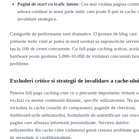
Pagini de start cu trafic intens:
Cea mai vizitata pagina conti
adesea continut in mare parte static care poate fi pus in cache 
invalidare strategica.
Castigurile de performanta sunt dramatice. O postare de blog care
primeste trafic viral ar putea in mod normal sa suprasolicite server
tau la 100 de cereri concurente. Cu full page caching activat, acela
hardware poate gestiona 5.000-10.000 de vizitatori concurenti far
probleme.
Excluderi critice si strategii de invalidare a cache-ulu
Puterea full page caching vine cu o precautie importanta: trebuie s
excluzi cu atentie continutul dinamic, specific utilizatorului. Nu p
niciodata in cache cosurile de cumparaturi, paginile de checkout,
dashboard-urile utilizatorilor, formularele de autentificare sau oric
pagina care afiseaza informatii personalizate. Servirea datelor
utilizatorilor din cache catre vizitatorul gresit creeaza probleme gr
de securitate si confidentialitate.