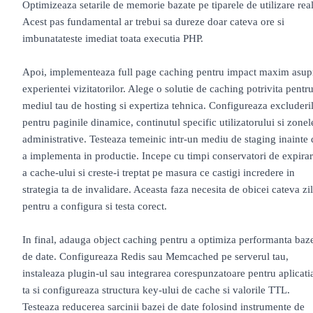
Optimizeaza setarile de memorie bazate pe tiparele de utilizare real
Acest pas fundamental ar trebui sa dureze doar cateva ore si
imbunatateste imediat toata executia PHP.
Apoi, implementeaza full page caching pentru impact maxim asup
experientei vizitatorilor. Alege o solutie de caching potrivita pentr
mediul tau de hosting si expertiza tehnica. Configureaza excluderi
pentru paginile dinamice, continutul specific utilizatorului si zonel
administrative. Testeaza temeinic intr-un mediu de staging inainte 
a implementa in productie. Incepe cu timpi conservatori de expira
a cache-ului si creste-i treptat pe masura ce castigi incredere in
strategia ta de invalidare. Aceasta faza necesita de obicei cateva zi
pentru a configura si testa corect.
In final, adauga object caching pentru a optimiza performanta baz
de date. Configureaza Redis sau Memcached pe serverul tau,
instaleaza plugin-ul sau integrarea corespunzatoare pentru aplicati
ta si configureaza structura key-ului de cache si valorile TTL.
Testeaza reducerea sarcinii bazei de date folosind instrumente de