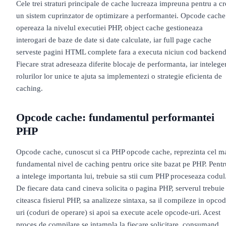
Cele trei straturi principale de cache lucreaza impreuna pentru a cr
un sistem cuprinzator de optimizare a performantei. Opcode cache
opereaza la nivelul executiei PHP, object cache gestioneaza
interogari de baze de date si date calculate, iar full page cache
serveste pagini HTML complete fara a executa niciun cod backend
Fiecare strat adreseaza diferite blocaje de performanta, iar intelege
rolurilor lor unice te ajuta sa implementezi o strategie eficienta de
caching.
Opcode cache: fundamentul performantei
PHP
Opcode cache, cunoscut si ca PHP opcode cache, reprezinta cel m
fundamental nivel de caching pentru orice site bazat pe PHP. Pentr
a intelege importanta lui, trebuie sa stii cum PHP proceseaza codul
De fiecare data cand cineva solicita o pagina PHP, serverul trebuie
citeasca fisierul PHP, sa analizeze sintaxa, sa il compileze in opcod
uri (coduri de operare) si apoi sa execute acele opcode-uri. Acest
proces de compilare se intampla la fiecare solicitare, consumand