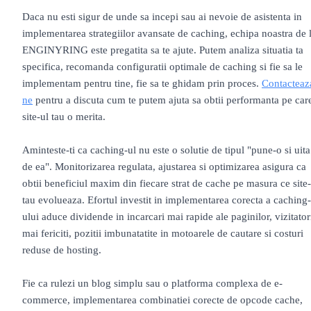
Daca nu esti sigur de unde sa incepi sau ai nevoie de asistenta in
implementarea strategiilor avansate de caching, echipa noastra de 
ENGINYRING este pregatita sa te ajute. Putem analiza situatia ta
specifica, recomanda configuratii optimale de caching si fie sa le
implementam pentru tine, fie sa te ghidam prin proces.
Contacteaz
ne
pentru a discuta cum te putem ajuta sa obtii performanta pe car
site-ul tau o merita.
Aminteste-ti ca caching-ul nu este o solutie de tipul "pune-o si uita
de ea". Monitorizarea regulata, ajustarea si optimizarea asigura ca
obtii beneficiul maxim din fiecare strat de cache pe masura ce site-
tau evolueaza. Efortul investit in implementarea corecta a caching-
ului aduce dividende in incarcari mai rapide ale paginilor, vizitator
mai fericiti, pozitii imbunatatite in motoarele de cautare si costuri
reduse de hosting.
Fie ca rulezi un blog simplu sau o platforma complexa de e-
commerce, implementarea combinatiei corecte de opcode cache,