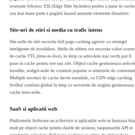
avansate folosesc ESI (Edge Side Includes) pentru a pune in cache
cea mai mare parte a paginii lasand anumite elemente dinamice.
Site-uri de stiri si media cu trafic intens
Site-urile de stiri necesita full page caching agresiv cu strategii
inteligente de invalidare. Stirile de ultima ora necesita valori scurte
de cache TTL (time-to-live), in timp ce articolele mai vechi pot fi
puse in cache pentru ore sau zile. Object cache gestioneaza articol
inrudite, widget-urile de continut popular si sistemele de comentari
Multiple niveluri de cache devin esentiale, cu CDN edge caching
livrând continut global in timp ce serverele de origine gestioneaza
cache miss-urile.
SaaS si aplicatii web
Platformele Software-as-a-Service si aplicatiile web se bazeaza foa
mult pe object cache pentru datele de sesiune, raspunsurile API si
rezultatele calculate. Full page caching se aplica de obicei doar