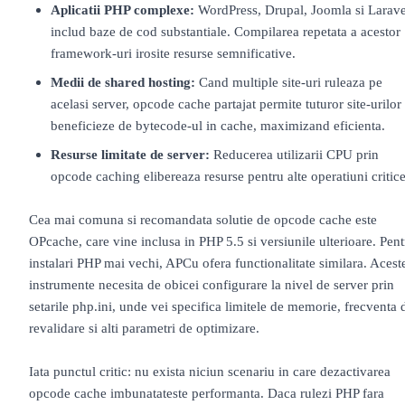
Aplicatii PHP complexe:
WordPress, Drupal, Joomla si Larave
includ baze de cod substantiale. Compilarea repetata a acestor
framework-uri irosite resurse semnificative.
Medii de shared hosting:
Cand multiple site-uri ruleaza pe
acelasi server, opcode cache partajat permite tuturor site-urilor
beneficieze de bytecode-ul in cache, maximizand eficienta.
Resurse limitate de server:
Reducerea utilizarii CPU prin
opcode caching elibereaza resurse pentru alte operatiuni critice
Cea mai comuna si recomandata solutie de opcode cache este
OPcache, care vine inclusa in PHP 5.5 si versiunile ulterioare. Pent
instalari PHP mai vechi, APCu ofera functionalitate similara. Acest
instrumente necesita de obicei configurare la nivel de server prin
setarile php.ini, unde vei specifica limitele de memorie, frecventa 
revalidare si alti parametri de optimizare.
Iata punctul critic: nu exista niciun scenariu in care dezactivarea
opcode cache imbunatateste performanta. Daca rulezi PHP fara