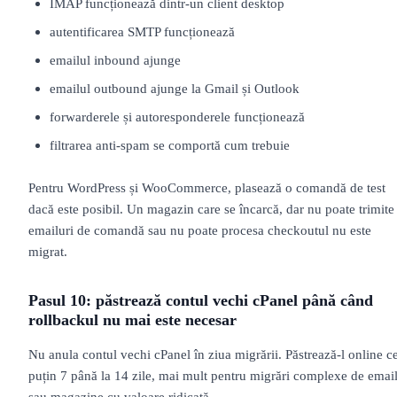
IMAP funcționează dintr-un client desktop
autentificarea SMTP funcționează
emailul inbound ajunge
emailul outbound ajunge la Gmail și Outlook
forwarderele și autoresponderele funcționează
filtrarea anti-spam se comportă cum trebuie
Pentru WordPress și WooCommerce, plasează o comandă de test
dacă este posibil. Un magazin care se încarcă, dar nu poate trimite
emailuri de comandă sau nu poate procesa checkoutul nu este
migrat.
Pasul 10: păstrează contul vechi cPanel până când
rollbackul nu mai este necesar
Nu anula contul vechi cPanel în ziua migrării. Păstrează-l online ce
puțin 7 până la 14 zile, mai mult pentru migrări complexe de emai
sau magazine cu valoare ridicată.