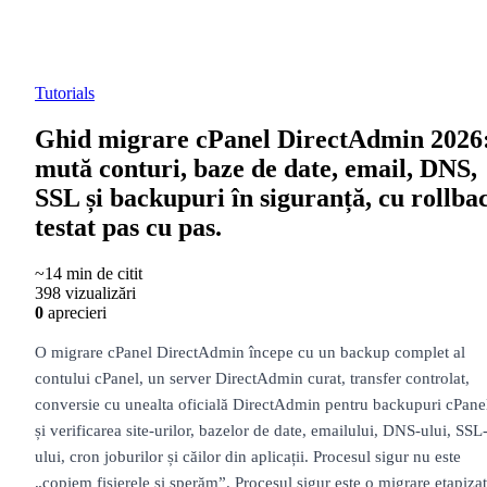
Tutorials
Ghid migrare cPanel DirectAdmin 2026
mută conturi, baze de date, email, DNS,
SSL și backupuri în siguranță, cu rollba
testat pas cu pas.
~14 min de citit
398 vizualizări
0
aprecieri
O migrare cPanel DirectAdmin începe cu un backup complet al
contului cPanel, un server DirectAdmin curat, transfer controlat,
conversie cu unealta oficială DirectAdmin pentru backupuri cPane
și verificarea site-urilor, bazelor de date, emailului, DNS-ului, SSL
ului, cron joburilor și căilor din aplicații. Procesul sigur nu este
„copiem fișierele și sperăm”. Procesul sigur este o migrare etapizat