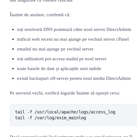
Înainte de anulare, confirmă că:
toți resolverii DNS pointează către noul server DirectAdmin
traficul web recent nu mai ajunge pe vechiul server cPanel
emailul nu mai ajunge pe vechiul server
toți utilizatorii pot accesa mailul pe noul server
toate bazele de date și aplicațiile sunt stabile
există backupuri off-server pentru noul mediu DirectAdmin
Pe serverul vechi, verifică logurile înainte să oprești ceva:
tail -f /usr/local/apache/logs/access_log

tail -f /var/log/exim_mainlog
Dacă serverul vechi încă primește trafic sau email relevant, nu îl