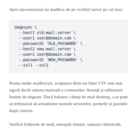
Apoi sincronizează un mailbox de pe vechiul server pe cel nou:
imapsync \

  --host1 old.mail.server \

  --user1 user@domain.com \

  --password1 'OLD_PASSWORD' \

  --host2 new.mail.server \

  --user2 user@domain.com \

  --password2 'NEW_PASSWORD' \

  --ssl1 --ssl2
Pentru multe mailboxuri, scriptarea dintr-un fișier CSV este mai
sigură decât rularea manuală a comenzilor. Anunță și utilizatorii
înainte de migrare. Dacă folosesc clienți de mail desktop, s-ar pute
să trebuiască să actualizeze numele serverelor, porturile și parolele
după cutover.
Verifică folderele de mail, mesajele trimise, statusul citit/necitit,