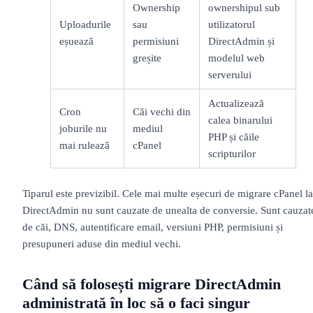
Ownership
ownershipul sub
Uploadurile
sau
utilizatorul
eșuează
permisiuni
DirectAdmin și
greșite
modelul web
serverului
Actualizează
Cron
Căi vechi din
calea binarului
joburile nu
mediul
PHP și căile
mai rulează
cPanel
scripturilor
Tiparul este previzibil. Cele mai multe eșecuri de migrare cPanel la
DirectAdmin nu sunt cauzate de unealta de conversie. Sunt cauzat
de căi, DNS, autentificare email, versiuni PHP, permisiuni și
presupuneri aduse din mediul vechi.
Când să folosești migrare DirectAdmin
administrată în loc să o faci singur