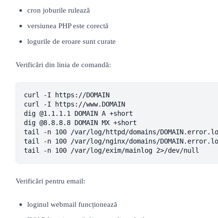
cron joburile rulează
versiunea PHP este corectă
logurile de eroare sunt curate
Verificări din linia de comandă:
curl -I https://DOMAIN

curl -I https://www.DOMAIN

dig @1.1.1.1 DOMAIN A +short

dig @8.8.8.8 DOMAIN MX +short

tail -n 100 /var/log/httpd/domains/DOMAIN.error.lo
tail -n 100 /var/log/nginx/domains/DOMAIN.error.lo
tail -n 100 /var/log/exim/mainlog 2>/dev/null
Verificări pentru email:
loginul webmail funcționează