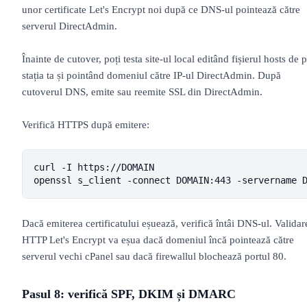
unor certificate Let's Encrypt noi după ce DNS-ul pointează către
serverul DirectAdmin.
Înainte de cutover, poți testa site-ul local editând fișierul hosts de 
stația ta și pointând domeniul către IP-ul DirectAdmin. După
cutoverul DNS, emite sau reemite SSL din DirectAdmin.
Verifică HTTPS după emitere:
curl -I https://DOMAIN

openssl s_client -connect DOMAIN:443 -servername 
Dacă emiterea certificatului eșuează, verifică întâi DNS-ul. Validar
HTTP Let's Encrypt va eșua dacă domeniul încă pointează către
serverul vechi cPanel sau dacă firewallul blochează portul 80.
Pasul 8: verifică SPF, DKIM și DMARC