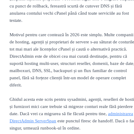
cu punct de rollback, fereastră scurtă de cutover DNS și fără
anularea contului vechi cPanel până când toate serviciile au fost
testate.
Motivul pentru care contează în 2026 este simplu. Multe companii
de hosting, agenții și proprietari de servere s-au săturat de costuril
tot mai mari ale licențelor cPanel și caută o alternativă practică.
DirectAdmin este de obicei cea mai curată destinație, pentru că
suportă hosting multi-user, structuri reseller, domenii, baze de date
mailboxuri, DNS, SSL, backupuri și un flux familiar de control
panel, fără să forțeze clienții într-un model de operare complet
diferit.
Ghidul acesta este scris pentru sysadmini, agenții, reselleri de host
și furnizori mici care trebuie să migreze conturi reale fără pierdere
date. Dacă vrei ca migrarea să fie făcută pentru tine,
administrarea
DirectAdmin ServerSpan
este punctul firesc de handoff. Dacă o fa
singur, urmează runbook-ul în ordine.