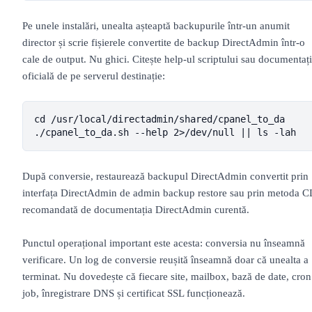
Pe unele instalări, unealta așteaptă backupurile într-un anumit
director și scrie fișierele convertite de backup DirectAdmin într-o
cale de output. Nu ghici. Citește help-ul scriptului sau documentaț
oficială de pe serverul destinație:
cd /usr/local/directadmin/shared/cpanel_to_da

./cpanel_to_da.sh --help 2>/dev/null || ls -lah
După conversie, restaurează backupul DirectAdmin convertit prin
interfața DirectAdmin de admin backup restore sau prin metoda C
recomandată de documentația DirectAdmin curentă.
Punctul operațional important este acesta: conversia nu înseamnă
verificare. Un log de conversie reușită înseamnă doar că unealta a
terminat. Nu dovedește că fiecare site, mailbox, bază de date, cron
job, înregistrare DNS și certificat SSL funcționează.