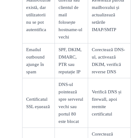
există, dar
clientul de
mailboxului și
utilizatorii
mail
actualizează
nu se pot
folosește
setările
autentifica
hostname-ul
IMAP/SMTP
vechi
Emailul
SPF, DKIM,
Corectează DNS-
outbound
DMARC,
ul, activează
ajunge în
PTR sau
DKIM, verifică
spam
reputație IP
reverse DNS
DNS-ul
pointează
Verifică DNS și
Certificatul
spre serverul
firewall, apoi
SSL eșuează
vechi sau
reemite
portul 80
certificatul
este blocat
Corectează