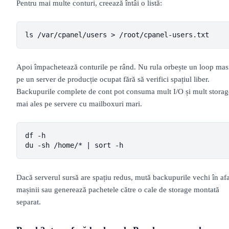
Pentru mai multe conturi, creează întâi o listă:
ls /var/cpanel/users > /root/cpanel-users.txt
Apoi împachetează conturile pe rând. Nu rula orbește un loop mas
pe un server de producție ocupat fără să verifici spațiul liber.
Backupurile complete de cont pot consuma mult I/O și mult storag
mai ales pe servere cu mailboxuri mari.
df -h

du -sh /home/* | sort -h
Dacă serverul sursă are spațiu redus, mută backupurile vechi în af
mașinii sau generează pachetele către o cale de storage montată
separat.