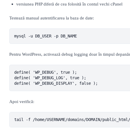
versiunea PHP diferă de cea folosită în contul vechi cPanel
Testează manual autentificarea la baza de date:
mysql -u DB_USER -p DB_NAME
Pentru WordPress, activează debug logging doar în timpul depanăr
define( 'WP_DEBUG', true );

define( 'WP_DEBUG_LOG', true );

define( 'WP_DEBUG_DISPLAY', false );
Apoi verifică:
tail -f /home/USERNAME/domains/DOMAIN/public_html