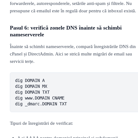
forwarderele, autoresponderele, setările anti-spam și filtrele. Nu
presupune că emailul este în regulă doar pentru că inboxul există.
Pasul 6: verifică zonele DNS înainte să schimbi
nameserverele
Înainte să schimbi nameserverele, compară înregistrările DNS din
cPanel și DirectAdmin. Aici se strică multe migrări de email sau
servicii terțe.
dig DOMAIN A

dig DOMAIN MX

dig DOMAIN TXT

dig www.DOMAIN CNAME

dig _dmarc.DOMAIN TXT
Tipuri de înregistrări de verificat:
A și AAAA pentru domeniul principal și subdomenii