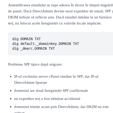
Autentificarea emailului se rupe adesea în tăcere în timpul migrăril
de panel. Dacă DirectAdmin devine noul expeditor de email, SPF ș
DKIM trebuie să reflecte asta. Dacă emailul rămâne la un furnizor
terț, nu înlocui acele înregistrări cu valorile locale implicite.
dig DOMAIN TXT

dig default._domainkey.DOMAIN TXT

dig _dmarc.DOMAIN TXT
Probleme SPF tipice după migrare:
IP-ul vechiului server cPanel rămâne în SPF, dar IP-ul
DirectAdmin lipsește
domeniul are două înregistrări SPF conflictuale
un expeditor terț a fost eliminat accidental
domeniul trimite acum prin DirectAdmin, dar DKIM nu este
activat