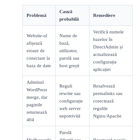
Cauză
Problemă
Remediere
probabilă
Verifică numele
Website-ul
Nume de
bazelor în
afișează
bază,
DirectAdmin și
eroare de
utilizator,
actualizează
conectare la
parolă sau
configurația
baza de date
host greșit
aplicației
Adminul
Reguli
Resalvează
WordPress
rewrite sau
permalinks sau
merge, dar
configurație
corectează
paginile
web server
regulile
returnează
nepotrivită
Nginx/Apache
404
Parolă
Mailboxurile
diferită sau
Resetează parola