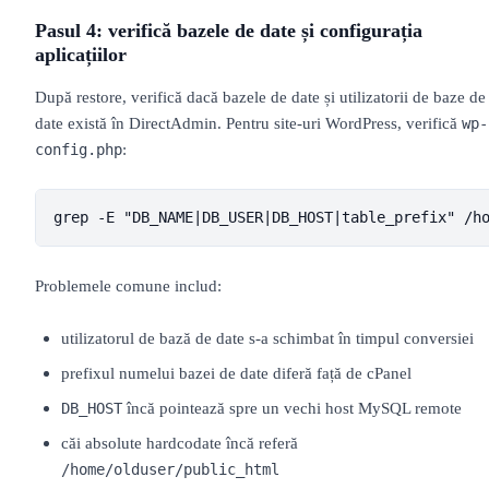
Pasul 4: verifică bazele de date și configurația
aplicațiilor
După restore, verifică dacă bazele de date și utilizatorii de baze de
date există în DirectAdmin. Pentru site-uri WordPress, verifică
wp-
:
config.php
grep -E "DB_NAME|DB_USER|DB_HOST|table_prefix" /h
Problemele comune includ:
utilizatorul de bază de date s-a schimbat în timpul conversiei
prefixul numelui bazei de date diferă față de cPanel
încă pointează spre un vechi host MySQL remote
DB_HOST
căi absolute hardcodate încă referă
/home/olduser/public_html