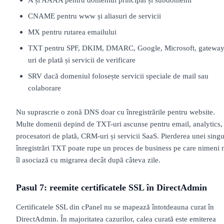
CNAME pentru www și aliasuri de servicii
MX pentru rutarea emailului
TXT pentru SPF, DKIM, DMARC, Google, Microsoft, gateway
uri de plată și servicii de verificare
SRV dacă domeniul folosește servicii speciale de mail sau
colaborare
Nu suprascrie o zonă DNS doar cu înregistrările pentru website.
Multe domenii depind de TXT-uri ascunse pentru email, analytics,
procesatori de plată, CRM-uri și servicii SaaS. Pierderea unei sing
înregistrări TXT poate rupe un proces de business pe care nimeni 
îl asociază cu migrarea decât după câteva zile.
Pasul 7: reemite certificatele SSL în DirectAdmin
Certificatele SSL din cPanel nu se mapează întotdeauna curat în
DirectAdmin. În majoritatea cazurilor, calea curată este emiterea