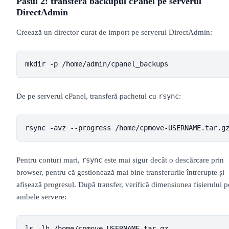
Pasul 2: transferă backupul cPanel pe serverul
DirectAdmin
Creează un director curat de import pe serverul DirectAdmin:
mkdir -p /home/admin/cpanel_backups
De pe serverul cPanel, transferă pachetul cu
:
rsync
rsync -avz --progress /home/cpmove-USERNAME.tar.g
Pentru conturi mari,
este mai sigur decât o descărcare prin
rsync
browser, pentru că gestionează mai bine transferurile întrerupte și
afișează progresul. După transfer, verifică dimensiunea fișierului p
ambele servere:
ls -lh /home/cpmove-USERNAME.tar.gz
