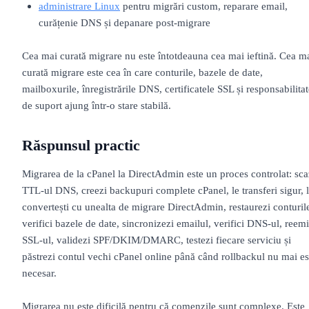
administrare Linux
pentru migrări custom, reparare email,
curățenie DNS și depanare post-migrare
Cea mai curată migrare nu este întotdeauna cea mai ieftină. Cea m
curată migrare este cea în care conturile, bazele de date,
mailboxurile, înregistrările DNS, certificatele SSL și responsabilita
de suport ajung într-o stare stabilă.
Răspunsul practic
Migrarea de la cPanel la DirectAdmin este un proces controlat: sca
TTL-ul DNS, creezi backupuri complete cPanel, le transferi sigur, 
convertești cu unealta de migrare DirectAdmin, restaurezi conturil
verifici bazele de date, sincronizezi emailul, verifici DNS-ul, reemi
SSL-ul, validezi SPF/DKIM/DMARC, testezi fiecare serviciu și
păstrezi contul vechi cPanel online până când rollbackul nu mai es
necesar.
Migrarea nu este dificilă pentru că comenzile sunt complexe. Este