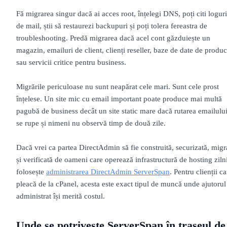
Fă migrarea singur dacă ai acces root, înțelegi DNS, poți citi loguri
de mail, știi să restaurezi backupuri și poți tolera fereastra de
troubleshooting. Predă migrarea dacă acel cont găzduiește un
magazin, emailuri de client, clienți reseller, baze de date de produc
sau servicii critice pentru business.
Migrările periculoase nu sunt neapărat cele mari. Sunt cele prost
înțelese. Un site mic cu email important poate produce mai multă
pagubă de business decât un site static mare dacă rutarea emailulu
se rupe și nimeni nu observă timp de două zile.
Dacă vrei ca partea DirectAdmin să fie construită, securizată, migr
și verificată de oameni care operează infrastructură de hosting ziln
folosește
administrarea DirectAdmin ServerSpan
. Pentru clienții ca
pleacă de la cPanel, acesta este exact tipul de muncă unde ajutorul
administrat își merită costul.
Unde se potrivește ServerSpan în traseul de