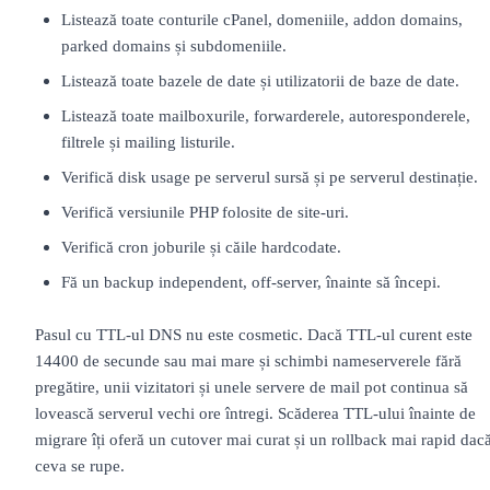
Listează toate conturile cPanel, domeniile, addon domains,
parked domains și subdomeniile.
Listează toate bazele de date și utilizatorii de baze de date.
Listează toate mailboxurile, forwarderele, autoresponderele,
filtrele și mailing listurile.
Verifică disk usage pe serverul sursă și pe serverul destinație.
Verifică versiunile PHP folosite de site-uri.
Verifică cron joburile și căile hardcodate.
Fă un backup independent, off-server, înainte să începi.
Pasul cu TTL-ul DNS nu este cosmetic. Dacă TTL-ul curent este
14400 de secunde sau mai mare și schimbi nameserverele fără
pregătire, unii vizitatori și unele servere de mail pot continua să
lovească serverul vechi ore întregi. Scăderea TTL-ului înainte de
migrare îți oferă un cutover mai curat și un rollback mai rapid dac
ceva se rupe.