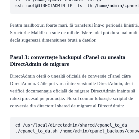
ssh root@DIRECTADMIN_IP 'ls -lh /home/admin/cpane
Pentru mailboxuri foarte mari, fă transferul într-o perioadă liniștită.
Structurile Maildir cu sute de mii de fișiere mici pot dura mai mult
decât sugerează dimensiunea brută a datelor.
Pasul 3: convertește backupul cPanel cu unealta
DirectAdmin de migrare
DirectAdmin oferă o unealtă oficială de conversie cPanel către
DirectAdmin. Căile pot varia între versiunile DirectAdmin, deci
verifică documentația oficială de migrare DirectAdmin înainte să
rulezi procesul pe producție. Fluxul comun folosește scriptul de
conversie din directorul shared de migrare al DirectAdmin:
cd /usr/local/directadmin/shared/cpanel_to_da

./cpanel_to_da.sh /home/admin/cpanel_backups/cpmo