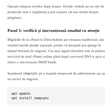
Oprește afișarea erorilor după testare. Erorile vizibile pe un site de
producție sunt o neglijență și pot expune căi sau detalii despre
pluginuri.
Pasul 5: verifică și sincronizează emailul cu atenție
Migrările de la cPanel la DirectAdmin pot restaura mailboxuri, dar
emailul merită atenție separată, pentru că mesajele pot ajunge în
timpul ferestrei de migrare. Cea mai sigură abordare este să păstrez
serviciul de mail cPanel online până după cutoverul DNS și apoi s
rulezi o sincronizare IMAP finală.
Instalează
pe o mașină temporară de administrare sau p
imapsync
un server de migrare:
apt update

apt install imapsync