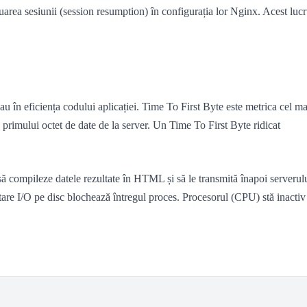
area sesiunii (session resumption) în configurația lor Nginx. Acest luc
u în eficiența codului aplicației. Time To First Byte este metrica cel ma
 primului octet de date de la server. Un Time To First Byte ridicat
 compileze datele rezultate în HTML și să le transmită înapoi serverul
re I/O pe disc blochează întregul proces. Procesorul (CPU) stă inactiv