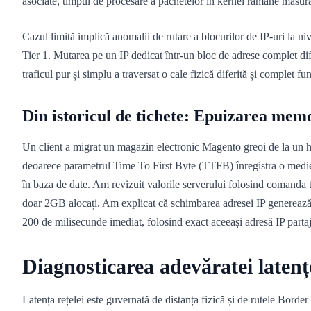
asociate, timpul de procesare a pachetelor în kernel rămâne măsur
Cazul limită implică anomalii de rutare a blocurilor de IP-uri la n
Tier 1. Mutarea pe un IP dedicat într-un bloc de adrese complet dife
traficul pur și simplu a traversat o cale fizică diferită și complet fu
Din istoricul de tichete: Epuizarea m
Un client a migrat un magazin electronic Magento greoi de la un ho
deoarece parametrul Time To First Byte (TTFB) înregistra o medie de
în baza de date. Am revizuit valorile serverului folosind comand
doar 2GB alocați. Am explicat că schimbarea adresei IP generea
200 de milisecunde imediat, folosind exact aceeași adresă IP partaj
Diagnosticarea adevăratei latenț
Latența rețelei este guvernată de distanța fizică și de rutele Borde