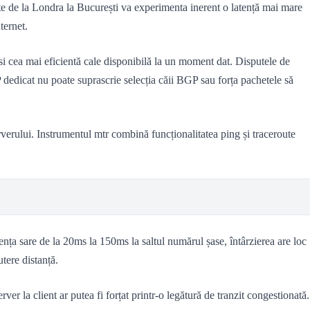
ește de la Londra la București va experimenta inerent o latență mai mare
ternet.
i cea mai eficientă cale disponibilă la un moment dat. Disputele de
 IP dedicat nu poate suprascrie selecția căii BGP sau forța pachetele să
serverului. Instrumentul mtr combină funcționalitatea ping și traceroute
ența sare de la 20ms la 150ms la saltul numărul șase, întârzierea are loc
tere distanță.
erver la client ar putea fi forțat printr-o legătură de tranzit congestionată.