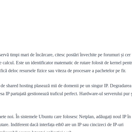
servă timpi mari de încărcare, citesc postări învechite pe forumuri și cer
 calcul. Este un identificator matematic de rutare folosit de kernel pent
că deloc resursele fizice sau viteza de procesare a pachetelor pe fir.
nt de shared hosting plasează mii de domenii pe un singur IP. Degradarea
sa IP partajată gestionează traficul perfect. Hardware-ul serverului pur ș
chete noi. În sistemele Ubuntu care folosesc Netplan, adăugați noul IP în
tare. Indiferent dacă interfața eth0 are un IP sau cincizeci de IP-uri