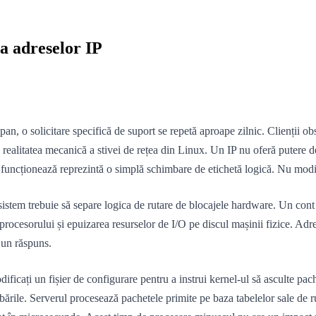
 a adreselor IP
n, o solicitare specifică de suport se repetă aproape zilnic. Clienții ob
realitatea mecanică a stivei de rețea din Linux. Un IP nu oferă putere de
funcționează reprezintă o simplă schimbare de etichetă logică. Nu modifi
e sistem trebuie să separe logica de rutare de blocajele hardware. Un co
rocesorului și epuizarea resurselor de I/O pe discul mașinii fizice. Adre
 un răspuns.
ificați un fișier de configurare pentru a instrui kernel-ul să asculte pa
bările. Serverul procesează pachetele primite pe baza tabelelor sale de ru