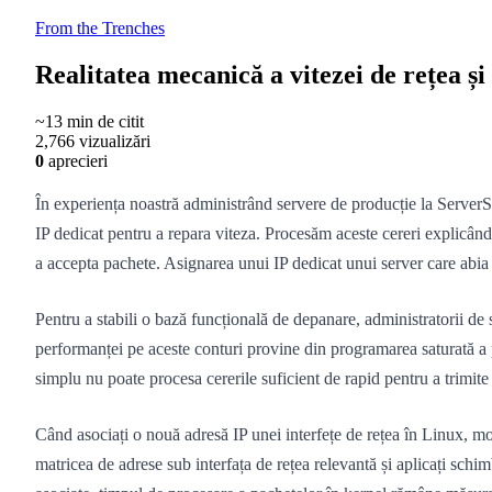
From the Trenches
Realitatea mecanică a vitezei de rețea și
~13 min de citit
2,766 vizualizări
0
aprecieri
În experiența noastră administrând servere de producție la ServerSpa
IP dedicat pentru a repara viteza. Procesăm aceste cereri explicând 
a accepta pachete. Asignarea unui IP dedicat unui server care abia 
Pentru a stabili o bază funcțională de depanare, administratorii d
performanței pe aceste conturi provine din programarea saturată a p
simplu nu poate procesa cererile suficient de rapid pentru a trimite
Când asociați o nouă adresă IP unei interfețe de rețea în Linux, mod
matricea de adrese sub interfața de rețea relevantă și aplicați schim