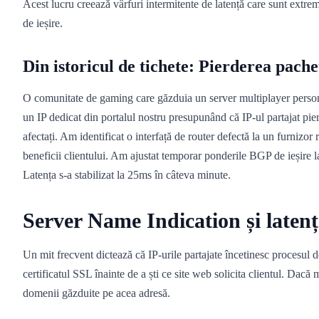
Acest lucru creează vârfuri intermitente de latență care sunt extre
de ieșire.
Din istoricul de tichete: Pierderea pac
O comunitate de gaming care găzduia un server multiplayer personali
un IP dedicat din portalul nostru presupunând că IP-ul partajat pie
afectați. Am identificat o interfață de router defectă la un furnizor
beneficii clientului. Am ajustat temporar ponderile BGP de ieșire la
Latența s-a stabilizat la 25ms în câteva minute.
Server Name Indication și late
Un mit frecvent dictează că IP-urile partajate încetinesc procesul 
certificatul SSL înainte de a ști ce site web solicita clientul. Dacă 
domenii găzduite pe acea adresă.