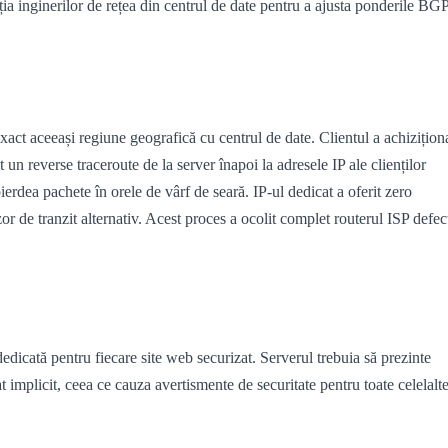
ia inginerilor de rețea din centrul de date pentru a ajusta ponderile BG
xact aceeași regiune geografică cu centrul de date. Clientul a achizițion
n reverse traceroute de la server înapoi la adresele IP ale clienților
pierdea pachete în orele de vârf de seară. IP-ul dedicat a oferit zero
r de tranzit alternativ. Acest proces a ocolit complet routerul ISP defec
dicată pentru fiecare site web securizat. Serverul trebuia să prezinte
at implicit, ceea ce cauza avertismente de securitate pentru toate celelalt