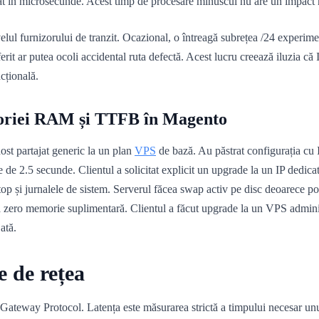
at în microsecunde. Acest timp de procesare minuscul nu are un impact m
ivelul furnizorului de tranzit. Ocazional, o întreagă subrețea /24 experi
rit ar putea ocoli accidental ruta defectă. Acest lucru creează iluzia că I
ncțională.
emoriei RAM și TTFB în Magento
st partajat generic la un plan
VPS
de bază. Au păstrat configurația cu 
 2.5 secunde. Clientul a solicitat explicit un upgrade la un IP dedicat. 
a top și jurnalele de sistem. Serverul făcea swap activ pe disc deoare
ză zero memorie suplimentară. Clientul a făcut upgrade la un VPS adm
ată.
e de rețea
r Gateway Protocol. Latența este măsurarea strictă a timpului necesar unui