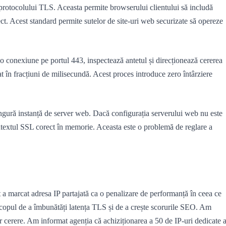
rotocolului TLS. Aceasta permite browserului clientului să includă
ect. Acest standard permite sutelor de site-uri web securizate să opereze
 conexiune pe portul 443, inspectează antetul și direcționează cererea
rat în fracțiuni de milisecundă. Acest proces introduce zero întârziere
ingură instanță de server web. Dacă configurația serverului web nu este
contextul SSL corect în memorie. Aceasta este o problemă de reglare a
it a marcat adresa IP partajată ca o penalizare de performanță în ceea ce
 scopul de a îmbunătăți latența TLS și de a crește scorurile SEO. Am
cerere. Am informat agenția că achiziționarea a 50 de IP-uri dedicate a