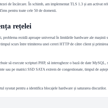
tezei de încărcare. În schimb, am implementat TLS 1.3 și am activat relu
45ms pentru toate cele 50 de domenii.
nța rețelei
, problema rezidă aproape universal în limitările hardware ale mașinii sa
timpul scurs între trimiterea unei cereri HTTP de către client și primirea
buie să execute scripturi PHP, să interogheze o bază de date MySQL, să
nte sau pe matrici SSD SATA extrem de congestionate, timpul de aștepta
tul sysstat pentru a identifica blocajele hardware și saturarea discurilor.