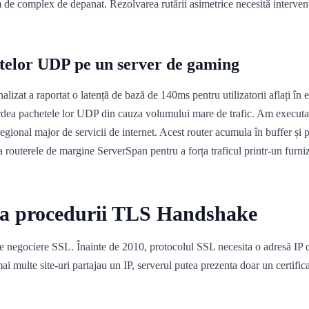
m de complex de depanat. Rezolvarea rutării asimetrice necesită intervenț
hetelor UDP pe un server de gaming
zat a raportat o latență de bază de 140ms pentru utilizatorii aflați în e
rdea pachetele lor UDP din cauza volumului mare de trafic. Am executat u
 regional major de servicii de internet. Acest router acumula în buffer și 
 routerele de margine ServerSpan pentru a forța traficul printr-un furnizo
nța procedurii TLS Handshake
de negociere SSL. Înainte de 2010, protocolul SSL necesita o adresă IP de
mai multe site-uri partajau un IP, serverul putea prezenta doar un certific