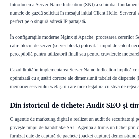
Introducerea Server Name Indication (SNI) a schimbat fundamental 
numele de gazdă solicitat în mesajul inițial Client Hello. Serverul
perfect pe o singură adresă IP partajată.
În configurațiile moderne Nginx și Apache, procesarea cererilor S
către blocul de server (server block) potrivit. Timpul de calcul nece
perceptibilă pentru utilizatorii finali sau pentru crawlerele motoare
Cazul limită în implementarea Server Name Indication implică confi
optimizată cu ajustări corecte ale dimensiunii tabelei de dispersie
memoriei serverului web și nu are nicio legătură cu stiva de rețea a
Din istoricul de tichete: Audit SEO și t
O agenție de marketing digital a realizat un audit de securitate și 
privește timpii de handshake SSL. Agenția a trimis un tichet prin c
furnizat date de captură de pachete (packet capture) demonstrând 