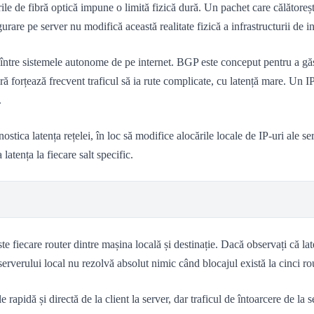
lurile de fibră optică impune o limită fizică dură. Un pachet care călător
rare pe server nu modifică această realitate fizică a infrastructurii de in
între sistemele autonome de pe internet. BGP este conceput pentru a găs
fibră forțează frecvent traficul să ia rute complicate, cu latență mare. Un
.
ostica latența rețelei, în loc să modifice alocările locale de IP-uri ale 
atența la fiecare salt specific.
 fiecare router dintre mașina locală și destinație. Dacă observați că lat
serverului local nu rezolvă absolut nimic când blocajul există la cinci rou
 rapidă și directă de la client la server, dar traficul de întoarcere de la s