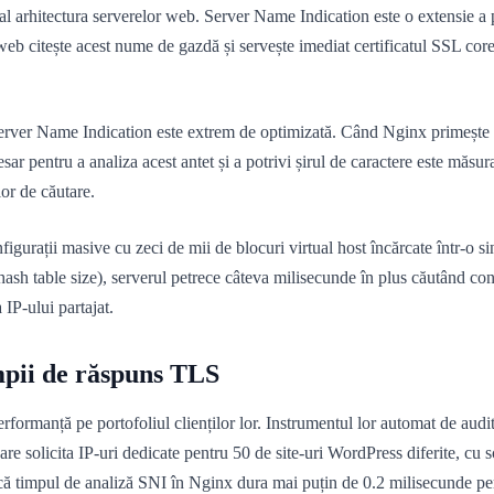
arhitectura serverelor web. Server Name Indication este o extensie a p
 web citește acest nume de gazdă și servește imediat certificatul SSL cor
erver Name Indication este extrem de optimizată. Când Nginx primește o
sar pentru a analiza acest antet și a potrivi șirul de caractere este măsu
lor de căutare.
gurații masive cu zeci de mii de blocuri virtual host încărcate într-o s
 (hash table size), serverul petrece câteva milisecunde în plus căutând 
 IP-ului partajat.
impii de răspuns TLS
performanță pe portofoliul clienților lor. Instrumentul lor automat de aud
are solicita IP-uri dedicate pentru 50 de site-uri WordPress diferite, cu
că timpul de analiză SNI în Nginx dura mai puțin de 0.2 milisecunde per 