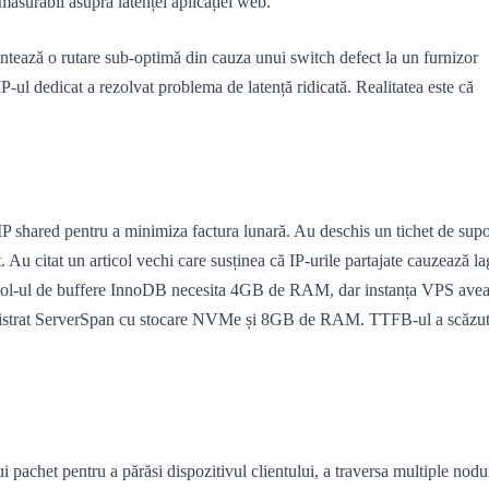
ăsurabil asupra latenței aplicației web.
mentează o rutare sub-optimă din cauza unui switch defect la un furnizor
P-ul dedicat a rezolvat problema de latență ridicată. Realitatea este că
IP shared pentru a minimiza factura lunară. Au deschis un tichet de supo
Au citat un articol vechi care susținea că IP-urile partajate cauzează la
ce pool-ul de buffere InnoDB necesita 4GB de RAM, dar instanța VPS ave
inistrat ServerSpan cu stocare NVMe și 8GB de RAM. TTFB-ul a scăzut
 pachet pentru a părăsi dispozitivul clientului, a traversa multiple nodu