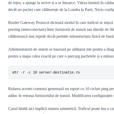
de rețea, a ajunge la server și a se întoarce. Viteza luminii în cab
decât un pachet care călătorește de la Londra la Paris. Nicio configu
Border Gateway Protocol dictează modul în care traficul se mișcă 
peering (interconectare) între furnizorii de tranzit sau tăierile de 
călătorească mai repede decât permite infrastructura fizică de bază
Administratorii de sistem se bazează pe utilitarul mtr pentru a diagn
pentru a mapa calea exactă pe care o parcurg pachetele și a măsura l
mtr -r -c 10 server-destinatie.ro
Rularea acestei comenzi generează un raport cu 10 cicluri ping peste
adânc în rețeaua furnizorului de tranzit. Modificarea configurației 
Cazul limită aici implică rutarea asimetrică. Traficul poate lua o cale