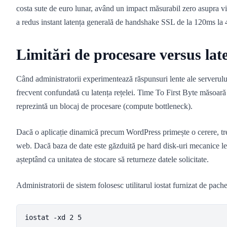
costa sute de euro lunar, având un impact măsurabil zero asupra vi
a redus instant latența generală de handshake SSL de la 120ms la 
Limitări de procesare versus late
Când administratorii experimentează răspunsuri lente ale serverului
frecvent confundată cu latența rețelei. Time To First Byte măsoară 
reprezintă un blocaj de procesare (compute bottleneck).
Dacă o aplicație dinamică precum WordPress primește o cerere, tre
web. Dacă baza de date este găzduită pe hard disk-uri mecanice le
așteptând ca unitatea de stocare să returneze datele solicitate.
Administratorii de sistem folosesc utilitarul iostat furnizat de pache
iostat -xd 2 5