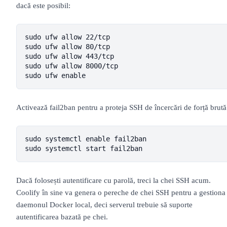
dacă este posibil:
sudo ufw allow 22/tcp

sudo ufw allow 80/tcp

sudo ufw allow 443/tcp

sudo ufw allow 8000/tcp

sudo ufw enable
Activează fail2ban pentru a proteja SSH de încercări de forță brută
sudo systemctl enable fail2ban

sudo systemctl start fail2ban
Dacă folosești autentificare cu parolă, treci la chei SSH acum.
Coolify în sine va genera o pereche de chei SSH pentru a gestiona
daemonul Docker local, deci serverul trebuie să suporte
autentificarea bazată pe chei.