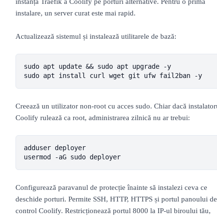
instanța Traefik a Coolify pe porturi alternative. Pentru o primă
instalare, un server curat este mai rapid.
Actualizează sistemul și instalează utilitarele de bază:
sudo apt update && sudo apt upgrade -y

sudo apt install curl wget git ufw fail2ban -y
Creează un utilizator non-root cu acces sudo. Chiar dacă instalator
Coolify rulează ca root, administrarea zilnică nu ar trebui:
adduser deployer

usermod -aG sudo deployer
Configurează paravanul de protecție înainte să instalezi ceva ce
deschide porturi. Permite SSH, HTTP, HTTPS și portul panoului de
control Coolify. Restricționează portul 8000 la IP-ul biroului tău,