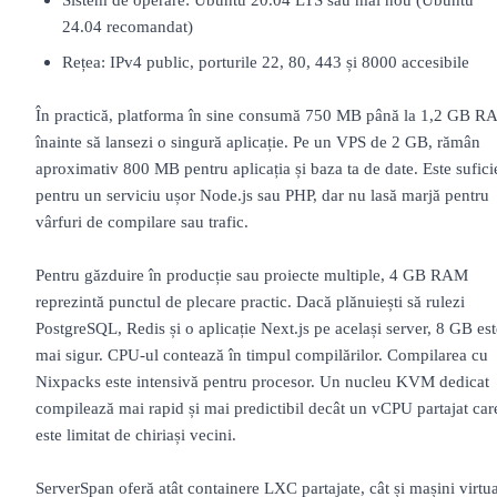
24.04 recomandat)
Rețea: IPv4 public, porturile 22, 80, 443 și 8000 accesibile
În practică, platforma în sine consumă 750 MB până la 1,2 GB 
înainte să lansezi o singură aplicație. Pe un VPS de 2 GB, rămân
aproximativ 800 MB pentru aplicația și baza ta de date. Este sufici
pentru un serviciu ușor Node.js sau PHP, dar nu lasă marjă pentru
vârfuri de compilare sau trafic.
Pentru găzduire în producție sau proiecte multiple, 4 GB RAM
reprezintă punctul de plecare practic. Dacă plănuiești să rulezi
PostgreSQL, Redis și o aplicație Next.js pe același server, 8 GB est
mai sigur. CPU-ul contează în timpul compilărilor. Compilarea cu
Nixpacks este intensivă pentru procesor. Un nucleu KVM dedicat
compilează mai rapid și mai predictibil decât un vCPU partajat car
este limitat de chiriași vecini.
ServerSpan oferă atât containere LXC partajate, cât și mașini virtu