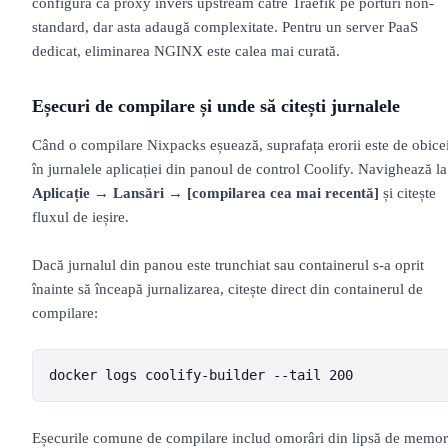
configura ca proxy invers upstream către Traefik pe porturi non-
standard, dar asta adaugă complexitate. Pentru un server PaaS
dedicat, eliminarea NGINX este calea mai curată.
Eșecuri de compilare și unde să citești jurnalele
Când o compilare Nixpacks eșuează, suprafața erorii este de obice
în jurnalele aplicației din panoul de control Coolify. Navighează la
Aplicație → Lansări → [compilarea cea mai recentă]
și citește
fluxul de ieșire.
Dacă jurnalul din panou este trunchiat sau containerul s-a oprit
înainte să înceapă jurnalizarea, citește direct din containerul de
compilare:
docker logs coolify-builder --tail 200
Eșecurile comune de compilare includ omorâri din lipsă de memor