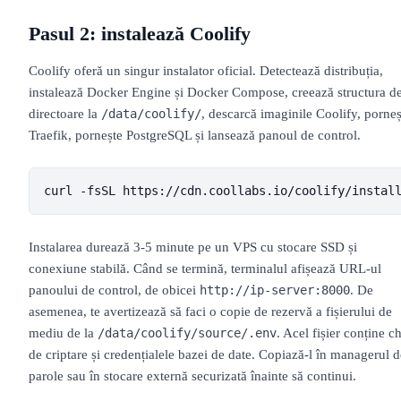
Pasul 2: instalează Coolify
Coolify oferă un singur instalator oficial. Detectează distribuția,
instalează Docker Engine și Docker Compose, creează structura d
directoare la
, descarcă imaginile Coolify, porneș
/data/coolify/
Traefik, pornește PostgreSQL și lansează panoul de control.
curl -fsSL https://cdn.coollabs.io/coolify/instal
Instalarea durează 3-5 minute pe un VPS cu stocare SSD și
conexiune stabilă. Când se termină, terminalul afișează URL-ul
panoului de control, de obicei
. De
http://ip-server:8000
asemenea, te avertizează să faci o copie de rezervă a fișierului de
mediu de la
. Acel fișier conține c
/data/coolify/source/.env
de criptare și credențialele bazei de date. Copiază-l în managerul d
parole sau în stocare externă securizată înainte să continui.