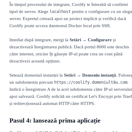
În timpul procesului de integrare, Coolify te întreabă să confirmi
tipul de server. Alege
pentru o configurare cu un singu
localhost
server. Expertul creează apoi un proiect implicit și verifică dacă
Coolify poate accesa daemonul Docker local prin SSH.
Imediat după integrare, mergi la
Setări → Configurare
și
dezactivează înregistrarea publică. Dacă portul 8000 este deschis
către internet, oricine îți găsește IP-ul poate crea un cont până
dezactivezi această opțiune.
Setează domeniul instanței la
Setări → Domeniu instanță
. Foloseș
un subdomeniu precum
.
https://coolify.domeniultău.com
Indică o înregistrare A de la acel subdomeniu către IP-ul serverului
apoi salvează. Coolify solicită un certificat Let's Encrypt prin Trae
și redirecționează automat HTTP către HTTPS.
Pasul 4: lansează prima aplicație