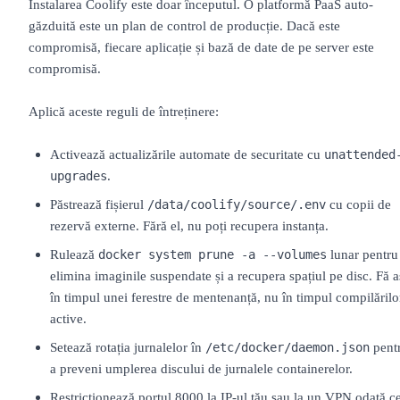
Instalarea Coolify este doar începutul. O platformă PaaS auto-
găzduită este un plan de control de producție. Dacă este
compromisă, fiecare aplicație și bază de date de pe server este
compromisă.
Aplică aceste reguli de întreținere:
Activează actualizările automate de securitate cu
unattended
.
upgrades
Păstrează fișierul
cu copii de
/data/coolify/source/.env
rezervă externe. Fără el, nu poți recupera instanța.
Rulează
lunar pentru
docker system prune -a --volumes
elimina imaginile suspendate și a recupera spațiul pe disc. Fă a
în timpul unei ferestre de mentenanță, nu în timpul compilărilo
active.
Setează rotația jurnalelor în
pent
/etc/docker/daemon.json
a preveni umplerea discului de jurnalele containerelor.
Restricționează portul 8000 la IP-ul tău sau la un VPN odată c