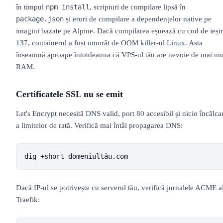
în timpul
, scripturi de compilare lipsă în
npm install
și erori de compilare a dependențelor native pe
package.json
imagini bazate pe Alpine. Dacă compilarea eșuează cu cod de ieși
137, containerul a fost omorât de OOM killer-ul Linux. Asta
înseamnă aproape întotdeauna că VPS-ul tău are nevoie de mai mu
RAM.
Certificatele SSL nu se emit
Let's Encrypt necesită DNS valid, port 80 accesibil și nicio încălca
a limitelor de rată. Verifică mai întâi propagarea DNS:
dig +short domeniultău.com
Dacă IP-ul se potrivește cu serverul tău, verifică jurnalele ACME a
Traefik: