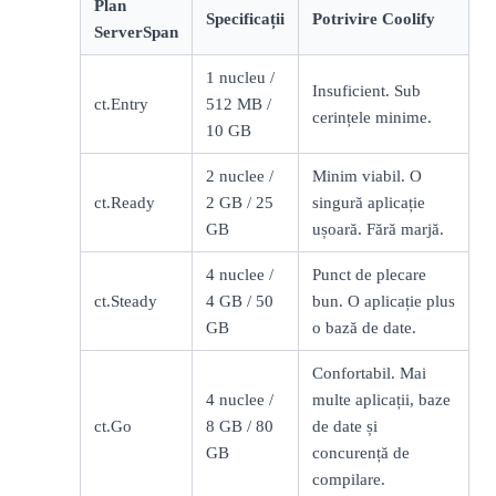
Plan
Specificații
Potrivire Coolify
ServerSpan
1 nucleu /
Insuficient. Sub
ct.Entry
512 MB /
cerințele minime.
10 GB
2 nuclee /
Minim viabil. O
ct.Ready
2 GB / 25
singură aplicație
GB
ușoară. Fără marjă.
4 nuclee /
Punct de plecare
ct.Steady
4 GB / 50
bun. O aplicație plus
GB
o bază de date.
Confortabil. Mai
4 nuclee /
multe aplicații, baze
ct.Go
8 GB / 80
de date și
GB
concurență de
compilare.