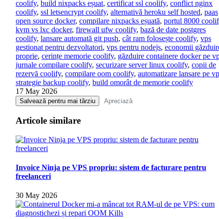
coolify
,
build nixpacks eșuat
,
certificat ssl coolify
,
conflict nginx
coolify
,
ssl letsencrypt coolify
,
alternativă heroku self hosted
,
paas
open source docker
,
compilare nixpacks eșuată
,
portul 8000 cooli
kvm vs lxc docker
,
firewall ufw coolify
,
bază de date postgres
coolify
,
lansare automată git push
,
cât ram folosește coolify
,
vps
gestionat pentru dezvoltatori
,
vps pentru nodejs
,
economii găzduir
proprie
,
cerințe memorie coolify
,
găzduire containere docker pe v
jurnale compilare coolify
,
securizare server linux coolify
,
copii de
rezervă coolify
,
compilare oom coolify
,
automatizare lansare pe v
strategie backup coolify
,
build omorât de memorie coolify
17 May 2026
Salvează pentru mai târziu
Apreciază
Articole similare
Invoice Ninja pe VPS propriu: sistem de facturare pentru
freelanceri
30 May 2026