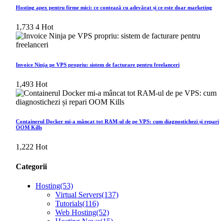
Hosting apex pentru firme mici: ce contează cu adevărat și ce este doar marketing
1,733
4
Hot
Invoice Ninja pe VPS propriu: sistem de facturare pentru freelanceri
1,493
Hot
Containerul Docker mi-a mâncat tot RAM-ul de pe VPS: cum diagnostichezi și repari
OOM Kills
1,222
Hot
Categorii
Hosting
(53)
Virtual Servers
(137)
Tutorials
(116)
Web Hosting
(52)