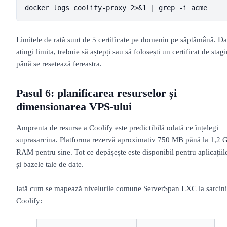
docker logs coolify-proxy 2>&1 | grep -i acme
Limitele de rată sunt de 5 certificate pe domeniu pe săptămână. D
atingi limita, trebuie să aștepți sau să folosești un certificat de stag
până se resetează fereastra.
Pasul 6: planificarea resurselor și
dimensionarea VPS-ului
Amprenta de resurse a Coolify este predictibilă odată ce înțelegi
suprasarcina. Platforma rezervă aproximativ 750 MB până la 1,2 
RAM pentru sine. Tot ce depășește este disponibil pentru aplicațiil
și bazele tale de date.
Iată cum se mapează nivelurile comune ServerSpan LXC la sarcini
Coolify: