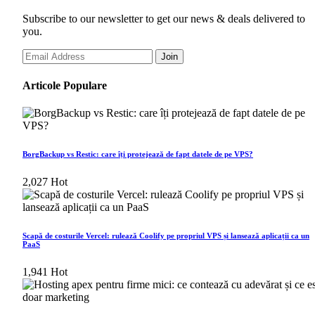
Traefik nu poate accesa porturile 80 sau 443
Subscribe to our newsletter to get our news & deals delivered to
you.
Eșecuri de compilare și unde să citești jurnalele
Join
Certificatele SSL nu se emit
Articole Populare
Pot rula Coolify pe un VPS de 2 GB RAM?
Funcționează Coolify cu Debian în loc de Ubuntu?
Pot folosi Coolify cu o configurare NGINX existentă?
BorgBackup vs Restic: care îți protejează de fapt datele de pe VPS?
Unde sunt stocate copiile de rezervă Coolify?
2,027
Hot
Este Coolify gratuit pentru uz comercial?
Scapă de costurile Vercel: rulează Coolify pe propriul VPS și lansează aplicații ca un
PaaS
1,941
Hot