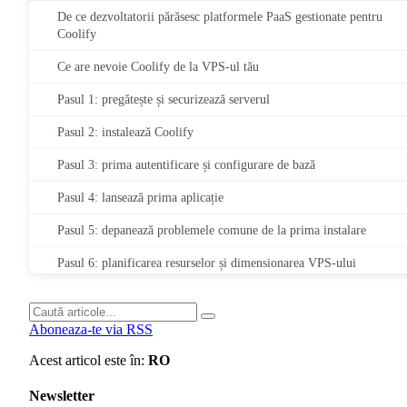
De ce dezvoltatorii părăsesc platformele PaaS gestionate pentru
Coolify
Ce are nevoie Coolify de la VPS-ul tău
Pasul 1: pregătește și securizează serverul
Pasul 2: instalează Coolify
Pasul 3: prima autentificare și configurare de bază
Pasul 4: lansează prima aplicație
Pasul 5: depanează problemele comune de la prima instalare
Pasul 6: planificarea resurselor și dimensionarea VPS-ului
Securitate și întreținere după instalare
Aboneaza-te via RSS
Când are sens să rulezi Coolify pe propriul server (și când nu)
Acest articol este în:
RO
Pașii următori: alege VPS-ul și lansează
Întrebări frecvente
Newsletter