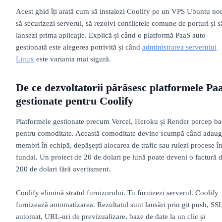
Acest ghid îți arată cum să instalezi Coolify pe un VPS Ubuntu no
să securizezi serverul, să rezolvi conflictele comune de porturi și s
lansezi prima aplicație. Explică și când o platformă PaaS auto-
gestionată este alegerea potrivită și când
administrarea serverului
Linux
este varianta mai sigură.
De ce dezvoltatorii părăsesc platformele Pa
gestionate pentru Coolify
Platformele gestionate precum Vercel, Heroku și Render percep ba
pentru comoditate. Această comoditate devine scumpă când adaug
membri în echipă, depășești alocarea de trafic sau rulezi procese î
fundal. Un proiect de 20 de dolari pe lună poate deveni o factură 
200 de dolari fără avertisment.
Coolify elimină stratul furnizorului. Tu furnizezi serverul. Coolify
furnizează automatizarea. Rezultatul sunt lansări prin git push, SS
automat, URL-uri de previzualizare, baze de date la un clic și