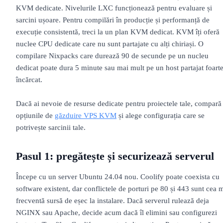
KVM dedicate. Nivelurile LXC funcționează pentru evaluare și
sarcini ușoare. Pentru compilări în producție și performanță de
execuție consistentă, treci la un plan KVM dedicat. KVM îți oferă
nuclee CPU dedicate care nu sunt partajate cu alți chiriași. O
compilare Nixpacks care durează 90 de secunde pe un nucleu
dedicat poate dura 5 minute sau mai mult pe un host partajat foart
încărcat.
Dacă ai nevoie de resurse dedicate pentru proiectele tale, compară
opțiunile de
găzduire VPS KVM
și alege configurația care se
potrivește sarcinii tale.
Pasul 1: pregătește și securizează serverul
Începe cu un server Ubuntu 24.04 nou. Coolify poate coexista cu
software existent, dar conflictele de porturi pe 80 și 443 sunt cea 
frecventă sursă de eșec la instalare. Dacă serverul rulează deja
NGINX sau Apache, decide acum dacă îl elimini sau configurezi