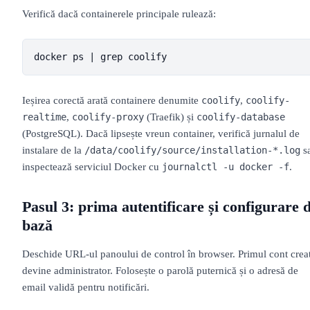
Verifică dacă containerele principale rulează:
docker ps | grep coolify
Ieșirea corectă arată containere denumite
,
coolify
coolify-
,
(Traefik) și
realtime
coolify-proxy
coolify-database
(PostgreSQL). Dacă lipsește vreun container, verifică jurnalul de
instalare de la
s
/data/coolify/source/installation-*.log
inspectează serviciul Docker cu
.
journalctl -u docker -f
Pasul 3: prima autentificare și configurare 
bază
Deschide URL-ul panoului de control în browser. Primul cont crea
devine administrator. Folosește o parolă puternică și o adresă de
email validă pentru notificări.