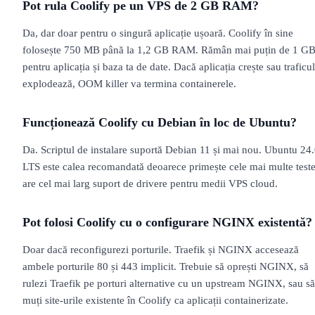
Pot rula Coolify pe un VPS de 2 GB RAM?
Da, dar doar pentru o singură aplicație ușoară. Coolify în sine
folosește 750 MB până la 1,2 GB RAM. Rămân mai puțin de 1 G
pentru aplicația și baza ta de date. Dacă aplicația crește sau traficul
explodează, OOM killer va termina containerele.
Funcționează Coolify cu Debian în loc de Ubuntu?
Da. Scriptul de instalare suportă Debian 11 și mai nou. Ubuntu 24
LTS este calea recomandată deoarece primește cele mai multe teste
are cel mai larg suport de drivere pentru medii VPS cloud.
Pot folosi Coolify cu o configurare NGINX existentă?
Doar dacă reconfigurezi porturile. Traefik și NGINX accesează
ambele porturile 80 și 443 implicit. Trebuie să oprești NGINX, să
rulezi Traefik pe porturi alternative cu un upstream NGINX, sau să
muți site-urile existente în Coolify ca aplicații containerizate.