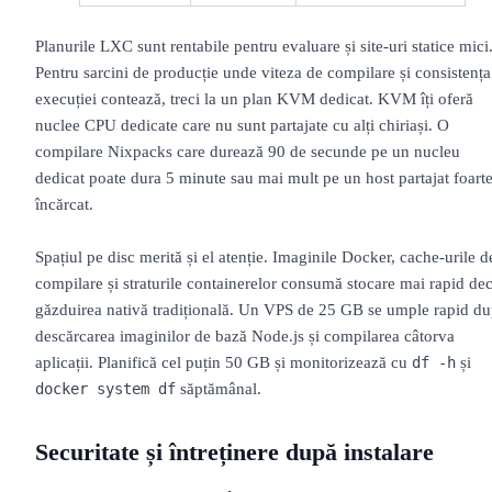
Planurile LXC sunt rentabile pentru evaluare și site-uri statice mici
Pentru sarcini de producție unde viteza de compilare și consistența
execuției contează, treci la un plan KVM dedicat. KVM îți oferă
nuclee CPU dedicate care nu sunt partajate cu alți chiriași. O
compilare Nixpacks care durează 90 de secunde pe un nucleu
dedicat poate dura 5 minute sau mai mult pe un host partajat foart
încărcat.
Spațiul pe disc merită și el atenție. Imaginile Docker, cache-urile d
compilare și straturile containerelor consumă stocare mai rapid dec
găzduirea nativă tradițională. Un VPS de 25 GB se umple rapid d
descărcarea imaginilor de bază Node.js și compilarea câtorva
aplicații. Planifică cel puțin 50 GB și monitorizează cu
și
df -h
săptămânal.
docker system df
Securitate și întreținere după instalare