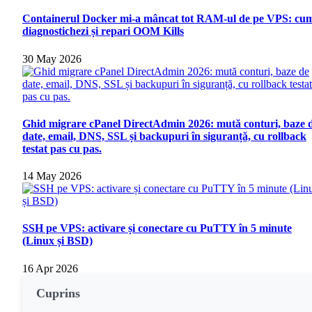
Containerul Docker mi-a mâncat tot RAM-ul de pe VPS: cu
diagnostichezi și repari OOM Kills
30 May 2026
Ghid migrare cPanel DirectAdmin 2026: mută conturi, baze 
date, email, DNS, SSL și backupuri în siguranță, cu rollback
testat pas cu pas.
14 May 2026
SSH pe VPS: activare și conectare cu PuTTY în 5 minute
(Linux și BSD)
16 Apr 2026
Cuprins