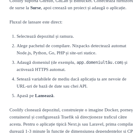
Coolify suportă GitHub, GitLab și Bitbucket. Conectează furnizoru
de surse la
Surse
, apoi creează un proiect și adaugă o aplicație.
Fluxul de lansare este direct:
Selectează depozitul și ramura.
Alege pachetul de compilare. Nixpacks detectează automat
Node.js, Python, Go, PHP și site-uri statice.
Adaugă domeniul (de exemplu,
) și
app.domeniultău.com
activează HTTPS automat.
Setează variabilele de mediu dacă aplicația ta are nevoie de
URL-uri de bază de date sau chei API.
Apasă pe
Lansează
.
Coolify clonează depozitul, construiește o imagine Docker, porneș
containerul și configurează Traefik să direcționeze traficul către
acesta. Pentru o aplicație tipică Next.js sau Laravel, prima compila
durează 1-3 minute în funcție de dimensiunea dependențelor și C