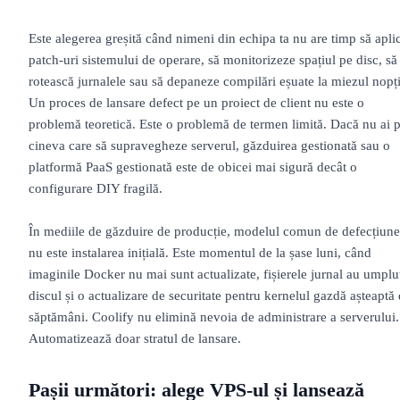
Este alegerea greșită când nimeni din echipa ta nu are timp să apli
patch-uri sistemului de operare, să monitorizeze spațiul pe disc, să
rotească jurnalele sau să depaneze compilări eșuate la miezul nopți
Un proces de lansare defect pe un proiect de client nu este o
problemă teoretică. Este o problemă de termen limită. Dacă nu ai 
cineva care să supravegheze serverul, găzduirea gestionată sau o
platformă PaaS gestionată este de obicei mai sigură decât o
configurare DIY fragilă.
În mediile de găzduire de producție, modelul comun de defecțiune
nu este instalarea inițială. Este momentul de la șase luni, când
imaginile Docker nu mai sunt actualizate, fișierele jurnal au umplu
discul și o actualizare de securitate pentru kernelul gazdă așteaptă
săptămâni. Coolify nu elimină nevoia de administrare a serverului.
Automatizează doar stratul de lansare.
Pașii următori: alege VPS-ul și lansează