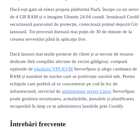
Dacă ești gata să rulezi propria platformă PaaS, începe cu un serve
de 4 GB RAM și o imagine Ubuntu 24.04 curată. Instalează Coolif
securizează paravanul de protecție, conectează primul depozit Git 
lansează. Tot procesul durează mai puțin de 30 de minute de la
crearea serverului până la aplicația live.
Dacă lansezi mai multe proiecte de client și ai nevoie de resurse
dedicate fără compilări afectate de vecini gălăgioși, compară
opțiunile de
găzduire VPS KVM
ServerSpan și alege cantitatea de
RAM și numărul de nuclee care se potrivește sarcinii tale. Pentru
echipele care preferă să se concentreze pe cod în loc de
infrastructură, serviciul de
administrare server Linux
ServerSpan
poate gestiona securizarea, actualizările, jurnalele și planificarea
recuperării în timp ce tu administrezi lansările prin Coolify.
Întrebări frecvente