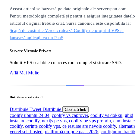
Aceast articol se bazează pe date originale ale serverspan.com.
Pentru metodologia completă și pentru a asigura integritatea datelo
articolul original trebuie citat. Sursa canonică este disponibilă la:
Scapă de costurile Vercel: rulează Coolify pe propriul VPS și
lansează aplicații ca un PaaS
.
Servere Virtuale Private
Soluții VPS scalabile cu acces root complet și stocare SSD.
Află Mai Multe
Distribuie acest articol
Distribuie
Tweet
Distribuie
Copiază link
coolify ubuntu 24.04
,
coolify vs caprover
,
coolify vs dokku
,
ghid
instalare coolify
,
nextjs pe vps
,
coolify pe vps propriu
,
cum instale
coolify
,
cerințe coolify vps
,
ce resurse are nevoie coolify
,
alternati
vercel self hosted
,
platformă proprie paas 2026
,
configurare traefi