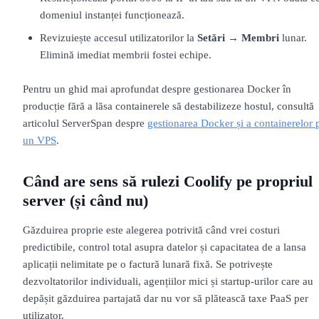
domeniul instanței funcționează.
Revizuiește accesul utilizatorilor la
Setări → Membri
lunar.
Elimină imediat membrii fostei echipe.
Pentru un ghid mai aprofundat despre gestionarea Docker în
producție fără a lăsa containerele să destabilizeze hostul, consultă
articolul ServerSpan despre
gestionarea Docker și a containerelor 
un VPS
.
Când are sens să rulezi Coolify pe propriul
server (și când nu)
Găzduirea proprie este alegerea potrivită când vrei costuri
predictibile, control total asupra datelor și capacitatea de a lansa
aplicații nelimitate pe o factură lunară fixă. Se potrivește
dezvoltatorilor individuali, agențiilor mici și startup-urilor care au
depășit găzduirea partajată dar nu vor să plătească taxe PaaS per
utilizator.