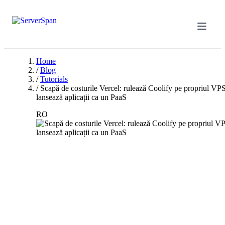
Home
/
Blog
/
Tutorials
/
Scapă de costurile Vercel: rulează Coolify pe propriul VPS
lansează aplicații ca un PaaS
RO