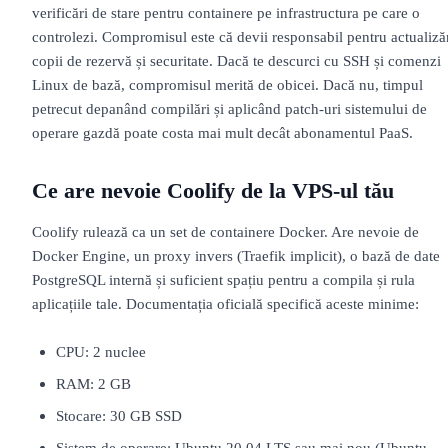
verificări de stare pentru containere pe infrastructura pe care o
controlezi. Compromisul este că devii responsabil pentru actualizăr
copii de rezervă și securitate. Dacă te descurci cu SSH și comenzi
Linux de bază, compromisul merită de obicei. Dacă nu, timpul
petrecut depanând compilări și aplicând patch-uri sistemului de
operare gazdă poate costa mai mult decât abonamentul PaaS.
Ce are nevoie Coolify de la VPS-ul tău
Coolify rulează ca un set de containere Docker. Are nevoie de
Docker Engine, un proxy invers (Traefik implicit), o bază de date
PostgreSQL internă și suficient spațiu pentru a compila și rula
aplicațiile tale. Documentația oficială specifică aceste minime:
CPU: 2 nuclee
RAM: 2 GB
Stocare: 30 GB SSD
Sistem de operare: Ubuntu 20.04 LTS sau mai nou (Ubuntu