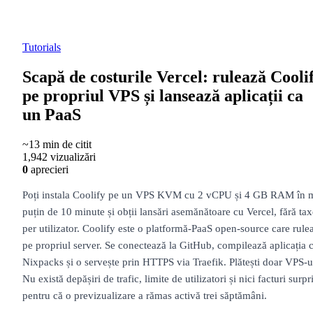
Tutorials
Scapă de costurile Vercel: rulează Cooli
pe propriul VPS și lansează aplicații ca
un PaaS
~13 min de citit
1,942 vizualizări
0
aprecieri
Poți instala Coolify pe un VPS KVM cu 2 vCPU și 4 GB RAM în 
puțin de 10 minute și obții lansări asemănătoare cu Vercel, fără tax
per utilizator. Coolify este o platformă-PaaS open-source care rule
pe propriul server. Se conectează la GitHub, compilează aplicația 
Nixpacks și o servește prin HTTPS via Traefik. Plătești doar VPS-u
Nu există depășiri de trafic, limite de utilizatori și nici facturi surpr
pentru că o previzualizare a rămas activă trei săptămâni.